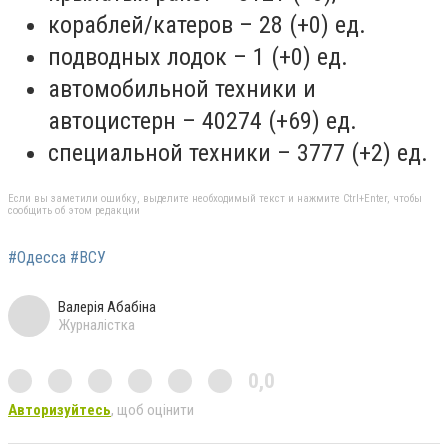
кораблей/катеров – 28 (+0) ед.
подводных лодок – 1 (+0) ед.
автомобильной техники и
автоцистерн – 40274 (+69) ед.
специальной техники – 3777 (+2) ед.
Если вы заметили ошибку, выделите необходимый текст и нажмите Ctrl+Enter, чтобы
сообщить об этом редакции
#Одесса #ВСУ
Валерія Абабіна
Журналістка
0,0
Авторизуйтесь
, щоб оцінити