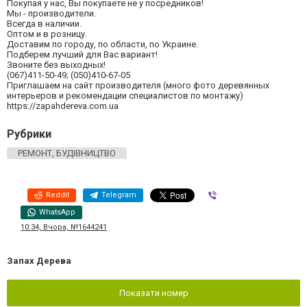
Покупая у нас, Вы покупаете не у посредников!
Мы - производители.
Всегда в наличии.
Оптом и в розницу.
Доставим по городу, по области, по Украине.
Подберем лучший для Вас вариант!
Звоните без выходных!
(067)411-50-49; (050)410-67-05
Приглашаем на сайт производителя (много фото деревянных
интерьеров и рекомендации специалистов по монтажу)
https://zapahdereva.com.ua
Рубрики
РЕМОНТ, БУДІВНИЦТВО
Reddit
Telegram
Viber
WhatsApp
10:34, Вчора, №1644241
Запах Дерева
Показати номер