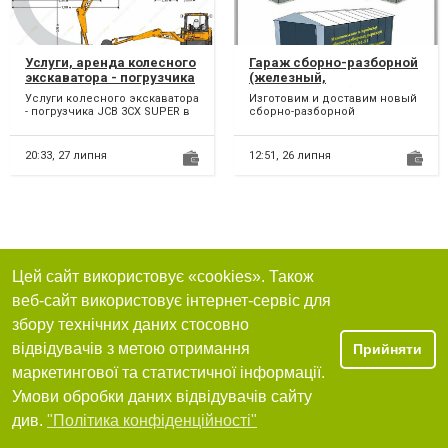
Услуги, аренда колесного
Гараж сборно-разборной
экскаватора - погрузчика
(железный,
JCB в Одессе.
металлический). Гараж из
Услуги колесного экскаватора
Изготовим и доставим новый
профнастила
- погрузчика JCB 3CX SUPER в
сборно-разборной
Одессе. Аренда колесного
секционный ГАРАЖ с
экскаватора JCB...
односкатной и двускатной
крышей. Мы...
20:33,
27 липня
12:51,
26 липня
Цей сайт використовує «cookies». Також
веб-сайт використовує інтернет-сервіс для
збору технічних даних стосовно
відвідувачів з метою отримання
Прийняти
маркетингової та статистичної інформації.
Умови обробки даних відвідувачів сайту
див.
"Політика конфіденційності"