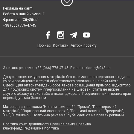
Реклама на сайті
Робота в нашій компанії
Франшиза "CitySites"
+38 (066) 776-47-45
Про нас
Контакти
Автори проєкту
З питань реклами: +38 (066) 776-47-45. E-mail:
reklama@048.ua
Допускається цитування матеріалів без отримання попередньої згоди за
умови розміщення в тексті обов'язкового посилання на сайт міста
Одеси. Для інтернет-видань обов'язкове розміщення прямого, відкритого
для пошукових систем гіперпосилання на цитовані статті не нижче
другого абзацу в тексті або в якості джерела. Порушення виняткових прав
переслідується Законом.
Матеріали з плашками "Новини компаній", "Промо", "Партнерський
матеріал", "Партнерський спецпроєкт", "Політичні новини", "Пресреліз",
"PR", "Офіційно", "Політична реклама" публікуються на правах реклами.
Політика конфіденційності
Правила сайту
Правила
класифайд
Редакційна політика