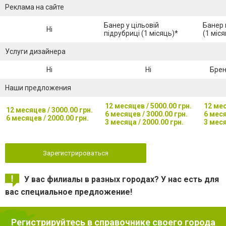
Реклама на сайте
Банер у цільовій
Банер 
Ні
підрубриці (1 місяць)*
(1 міся
Услуги дизайнера
Ні
Ні
Брен
Наши предложения
12 месяцев / 5000.00 грн.
12 мес
12 месяцев / 3000.00 грн.
6 месяцев / 3000.00 грн.
6 меся
6 месяцев / 2000.00 грн.
3 месяца / 2000.00 грн.
3 меся
Зарегистрироваться
У вас филиалы в разных городах? У нас есть для
вас специальное предложение!
Регистрируйтесь в справочнике своего города