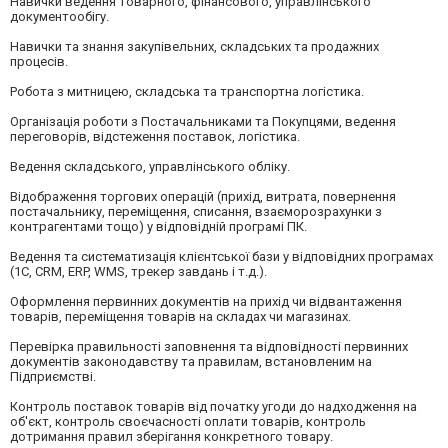
Навички ведення товарного, фінансового, управлінського
документообігу.
Навички та знання закупівельних, складських та продажних
процесів.
Робота з митницею, складська та транспортна логістика.
Організація роботи з Постачальниками та Покупцями, ведення
переговорів, відстеження поставок, логістика.
Ведення складського, управлінського обліку.
Відображення торгових операцій (прихід, витрата, повернення
постачальнику, переміщення, списання, взаєморозрахунки з
контрагентами тощо) у відповідній програмі ПК.
Ведення та систематизація клієнтської бази у відповідних програмах
(1С, CRM, ERP, WMS, трекер завдань і т.д.).
Оформлення первинних документів на прихід чи відвантаження
товарів, переміщення товарів на складах чи магазинах.
Перевірка правильності заповнення та відповідності первинних
документів законодавству та правилам, встановленим на
Підприємстві.
Контроль поставок товарів від початку угоди до надходження на
об'єкт, контроль своєчасності оплати товарів, контроль
дотримання правил зберігання конкретного товару.