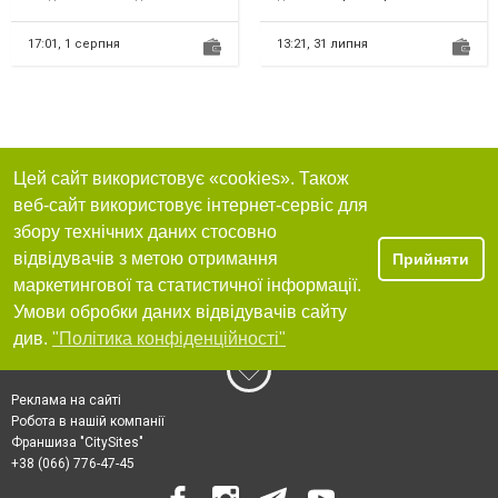
приезжаем к вашему авто и
цвяхи для монтажу бітумної
чистим на месте, никуда е...
черепиці, OSB та фан...
17:01,
1 серпня
13:21,
31 липня
Цей сайт використовує «cookies». Також
веб-сайт використовує інтернет-сервіс для
збору технічних даних стосовно
відвідувачів з метою отримання
Прийняти
маркетингової та статистичної інформації.
Умови обробки даних відвідувачів сайту
див.
"Політика конфіденційності"
Реклама на сайті
Робота в нашій компанії
Франшиза "CitySites"
+38 (066) 776-47-45