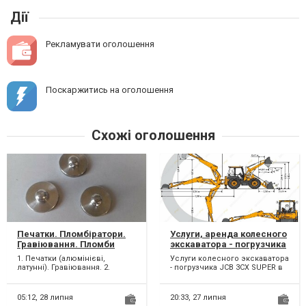
Дії
Рекламувати оголошення
Поскаржитись на оголошення
Схожі оголошення
Печатки. Пломбіратори.
Услуги, аренда колесного
Гравіювання. Пломби
экскаватора - погрузчика
свинцеві. Дріт
JCB в Одессе.
1. Печатки (алюмінієві,
Услуги колесного экскаватора
пломбувальний.
латунні). Гравіювання. 2.
- погрузчика JCB 3CX SUPER в
Пломбіратори для
Одессе. Аренда колесного
пломбування свинцевими
экскаватора JCB...
пломба...
05:12,
28 липня
20:33,
27 липня