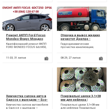
Ремонт АКПП Ford Focus
Откачка и вывоз жидких
Mondeo Фокус Мондео
нечистот Днепре -
MPS DPS # FV4R-7000-AB #
быстро и недорого
Кваліфікований ремонт АКПП
Гидродинамическая
1681757, 2246368, 1684808,
FORD MONDEO FOCUS 6dct450,
прочистка канализации;
1731851, 1711443, 1681757,
6dct250. Можливий
Механическая прочистка
1746065
бюджетний ремонт АКПП...
канализации; Выкачка жидких
нечист...
11:03,
31 липня
08:29,
27 липня
Химчистка салона авто в
Покрівельні цвяхи 3,1×38
Одессе с выездом — Eco-
мм для нейлера |
Sofa
Оцинковані єршовані
Химчистка салона автомобиля
Покрівельні цвяхи 3,1×38 мм
цвяхи
в Одессе с выездом —
для нейлера Покрівельні