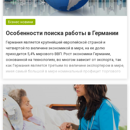
Бізнес новини
Особенности поиска работы в Германии
Германия является крупнейшей европейской страной и
четвертой по величине экономикой в ​​мире, на ее долю
приходится 5,4% мирового ВВП. Рост экономики Германии,
основанной на технологиях, во многом зависит от экспорта, так
как Германия является третьим по величине экспортером в мире,
имея самый большой в мире номинальный профицит торгового
баланса. Общая численность рабочей силы в Германии
составляет около 45 миллионов человек, а уровень
безработицы чрезвыч...