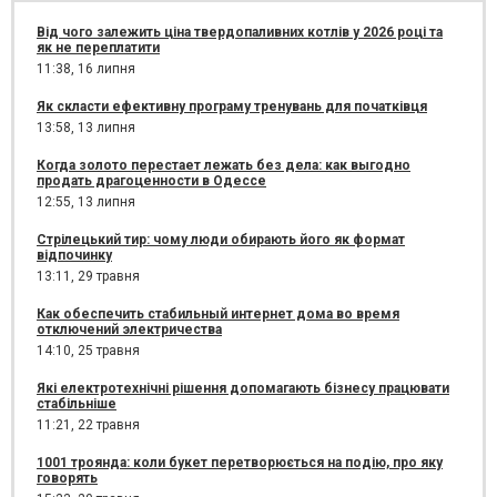
Від чого залежить ціна твердопаливних котлів у 2026 році та
як не переплатити
11:38,
16 липня
Як скласти ефективну програму тренувань для початківця
13:58,
13 липня
Когда золото перестает лежать без дела: как выгодно
продать драгоценности в Одессе
12:55,
13 липня
Стрілецький тир: чому люди обирають його як формат
відпочинку
13:11,
29 травня
Как обеспечить стабильный интернет дома во время
отключений электричества
14:10,
25 травня
Які електротехнічні рішення допомагають бізнесу працювати
стабільніше
11:21,
22 травня
1001 троянда: коли букет перетворюється на подію, про яку
говорять