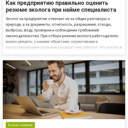
Как предприятию правильно оценить
резюме эколога при найме специалиста
Эколог на предприятии отвечает не за общие разговоры о
природе, а за документы, отчетность, разрешения, отходы,
выбросы, воду, проверки и соблюдение требований
законодательства. При отборе резюме эколога работодателю
важно увидеть, с какими объектами, нормативами и
контролирующими органами кандидат уже работал. Что искать в
резюме специалиста Сильное резюме эколога показывает не
только образование и стаж. В нем должны быть понятные
рабочие направления: как...
Бізнес новини