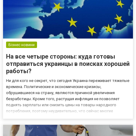
Бізнес новини
На все четыре стороны: куда готовы
отправиться украинцы в поисках хорошей
работы?
Ни для кого не секрет, что сегодня Украина переживает тяжелые
времена. Политические и экономические кризисы,
обрушившиеся на страну, являются причиной увеличения
безработицы. Кроме того, растущая инфляция не позволяет
поднять зарплаты или снизить цены на товары народного
потребления, поэтому неудивительно, что сейчас многие
украинцы задумываются о том, чтобы трудоустроиться где-
нибудь за рубежом. Это довольно прагматичный подход к делу:
ведь за границей за...