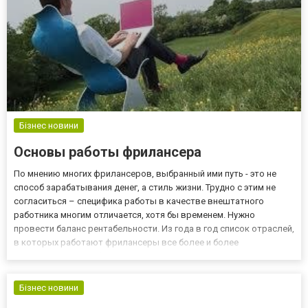
Бізнес новини
Основы работы фрилансера
По мнению многих фрилансеров, выбранный ими путь - это не
способ зарабатывания денег, а стиль жизни. Трудно с этим не
согласиться – специфика работы в качестве внештатного
работника многим отличается, хотя бы временем. Нужно
провести баланс рентабельности. Из года в год список отраслей,
в которых работают фрилансеры все более и более
увеличивается. Топ фрилансеров уже несколько лет занимают
программисты и художники. Быть свободным работником
требует опреде...
Бізнес новини