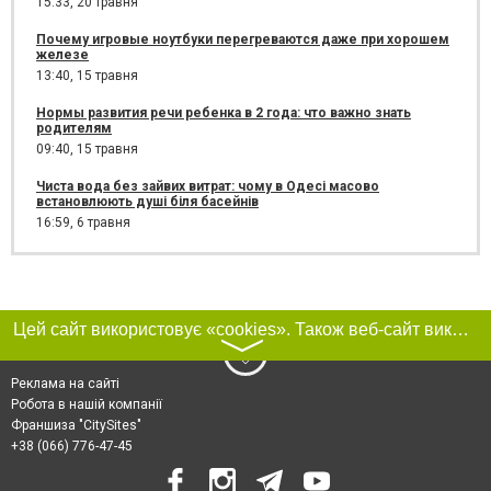
15:33,
20 травня
Почему игровые ноутбуки перегреваются даже при хорошем
железе
13:40,
15 травня
Нормы развития речи ребенка в 2 года: что важно знать
родителям
09:40,
15 травня
Чиста вода без зайвих витрат: чому в Одесі масово
встановлюють душі біля басейнів
16:59,
6 травня
Цей сайт використовує «cookies». Також веб-сайт використовує інтернет-сервіс для збору технічних даних стосовно відвідувачів з метою отримання маркетингової та статистичної інформації. Умови обробки даних відвідувачів сайту див.
〉
Реклама на сайті
Робота в нашій компанії
Франшиза "CitySites"
+38 (066) 776-47-45