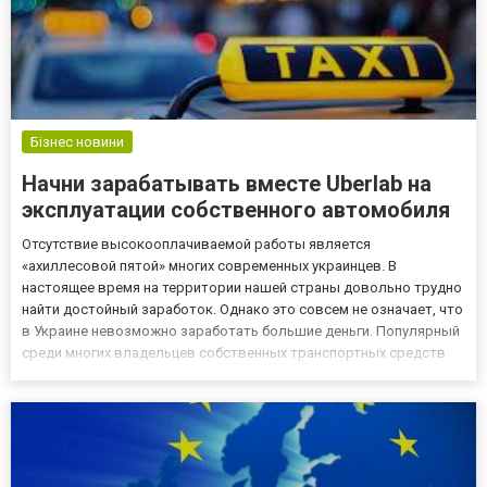
Бізнес новини
Начни зарабатывать вместе Uberlab на
эксплуатации собственного автомобиля
Отсутствие высокооплачиваемой работы является
«ахиллесовой пятой» многих современных украинцев. В
настоящее время на территории нашей страны довольно трудно
найти достойный заработок. Однако это совсем не означает, что
в Украине невозможно заработать большие деньги. Популярный
среди многих владельцев собственных транспортных средств
сервис Uberlab помогает украинцам справиться с данной
проблемой. Он работает на территории Киева, Одессы
https://uberlab.com....