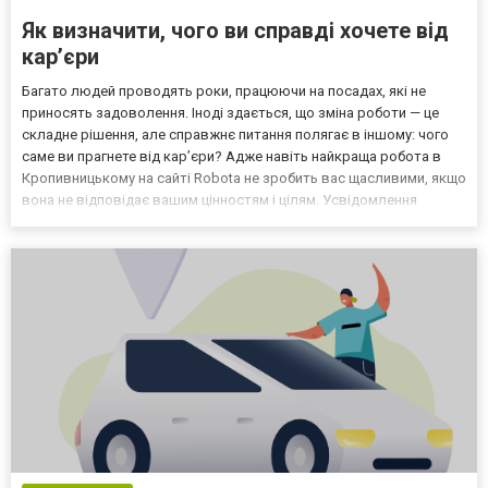
Як визначити, чого ви справді хочете від
кар’єри
Багато людей проводять роки, працюючи на посадах, які не
приносять задоволення. Іноді здається, що зміна роботи — це
складне рішення, але справжнє питання полягає в іншому: чого
саме ви прагнете від кар’єри? Адже навіть найкраща робота в
Кропивницькому на сайті Robota не зробить вас щасливими, якщо
вона не відповідає вашим цінностям і цілям. Усвідомлення
власних пріоритетів Перший крок до розуміння свого
професійного напрямку — це чесна оцінка того, що для...