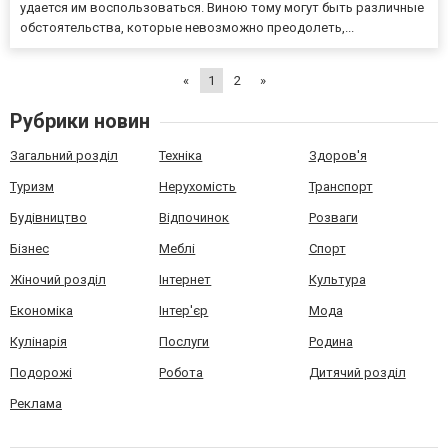
удается им воспользоваться. Виною тому могут быть различные
обстоятельства, которые невозможно преодолеть,...
«
1
2
»
Рубрики новин
Загальний розділ
Техніка
Здоров'я
Туризм
Нерухомість
Транспорт
Будівництво
Відпочинок
Розваги
Бізнес
Меблі
Спорт
Жіночий розділ
Інтернет
Культура
Економіка
Інтер'єр
Мода
Кулінарія
Послуги
Родина
Подорожі
Робота
Дитячий розділ
Реклама