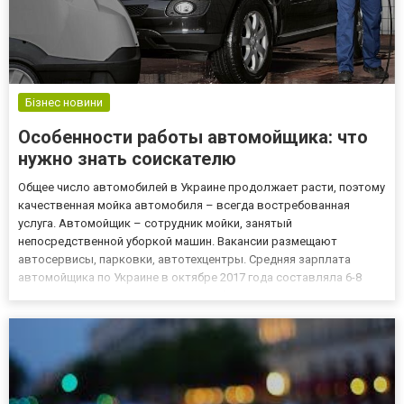
Бізнес новини
Особенности работы автомойщика: что
нужно знать соискателю
Общее число автомобилей в Украине продолжает расти, поэтому
качественная мойка автомобиля – всегда востребованная
услуга. Автомойщик – сотрудник мойки, занятый
непосредственной уборкой машин. Вакансии размещают
автосервисы, парковки, автотехцентры. Средняя зарплата
автомойщика по Украине в октябре 2017 года составляла 6-8
тыс. грн. Изучить вакансии и узнать больше о том, что
предлагают на рынке работы, можно на интернет-портале
https://hh.ua/catalog/Avtomo...