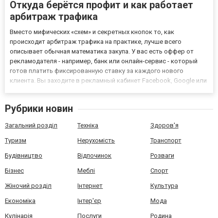
Откуда берётся профит и как работает
арбитраж трафика
Вместо мифических «схем» и секретных кнопок то, как
происходит арбитраж трафика на практике, лучше всего
описывает обычная математика закупа. У вас есть оффер от
рекламодателя - например, банк или онлайн-сервис - который
готов платить фиксированную ставку за каждого нового
клиента. Вы заходите в рекламный кабинет Facebook, Google или
TikTok и выкупаете показы объявлений, стараясь привлечь
пользователя дешевле, чем за него платит партнерка. Ваша
Рубрики новин
маржа напря...
Загальний розділ
Техніка
Здоров'я
Туризм
Нерухомість
Транспорт
Будівництво
Відпочинок
Розваги
Бізнес
Меблі
Спорт
Жіночий розділ
Інтернет
Культура
Економіка
Інтер'єр
Мода
Кулінарія
Послуги
Родина