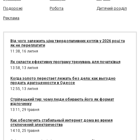
Подорожі
Робота
Дитячий розділ
Реклама
Від чого залежить ціна твердопаливних котлів у 2026 році та
як не переплатити
11:38,
16 липня
Як скласти ефективну програму тренувань для початківця
13:58,
13 липня
Когда золото перестает лежать без дела: как выгодно
продать драгоценности в Одессе
12:55,
13 липня
Стрілецький тир: чому люди обирають його як формат
відпочинку
13:11,
29 травня
Как обеспечить стабильный интернет дома во время
отключений электричества
14:10,
25 травня