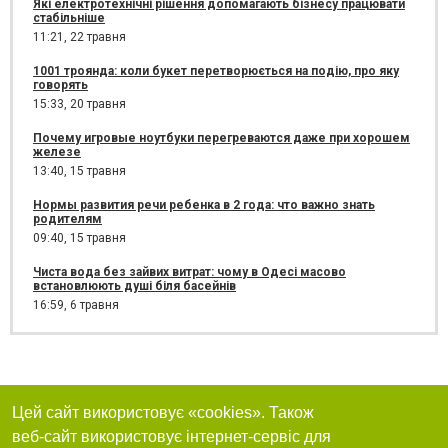
Які електротехнічні рішення допомагають бізнесу працювати
стабільніше
11:21,
22 травня
1001 троянда: коли букет перетворюється на подію, про яку
говорять
15:33,
20 травня
Почему игровые ноутбуки перегреваются даже при хорошем
железе
13:40,
15 травня
Нормы развития речи ребенка в 2 года: что важно знать
родителям
09:40,
15 травня
Чиста вода без зайвих витрат: чому в Одесі масово
встановлюють душі біля басейнів
16:59,
6 травня
Цей сайт використовує «cookies». Також
веб-сайт використовує інтернет-сервіс для