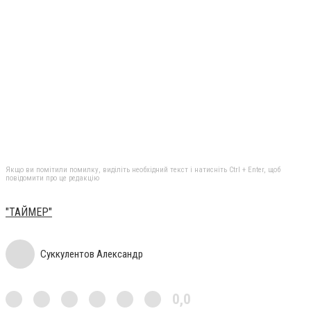
Якщо ви помітили помилку, виділіть необхідний текст і натисніть Ctrl + Enter, щоб
повідомити про це редакцію
"ТАЙМЕР"
Суккулентов Александр
0,0