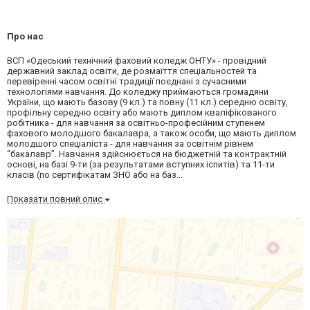
Про нас
ВСП «Одеський технічний фаховий коледж ОНТУ» - провідний
державний заклад освіти, де розмаїття спеціальностей та
перевіренні часом освітні традиції поєднані з сучасними
технологіями навчання. До коледжу приймаються громадяни
України, що мають базову (9 кл.) та повну (11 кл.) середню освіту,
профільну середню освіту або мають диплом кваліфікованого
робітника - для навчання за освітньо-професійним ступенем
фахового молодшого бакалавра, а також особи, що мають диплом
молодшого спеціаліста - для навчання за освітнім рівнем
“бакалавр”. Навчання здійснюється на бюджетній та контрактній
основі, на базі 9-ти (за результатами вступних іспитів) та 11-ти
класів (по сертифікатам ЗНО або на баз...
Показати повний опис