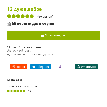
12
дуже добре
(
59
оцінок)
68 переглядів в серпні
Я рекомендую
14 людей рекомендують
Авторизуйтесь
,
щоб оцінити і порекомендувати
Reddit
Telegram
Viber
WhatsApp
Anonymous
Хорошее образование
12