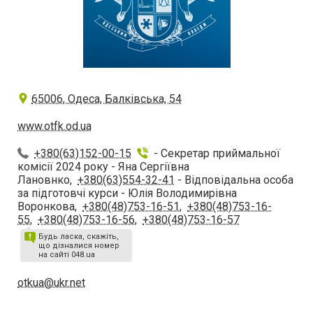
65006, Одеса, Балківська, 54
www.otfk.od.ua
+380(63)152-00-15
- Секретар приймальної
комісії 2024 року - Яна Сергіївна
Лановнко,
+380(63)554-32-41
- Відповідальна особа
за підготовчі курси - Юлія Володимирівна
Воронкова,
+380(48)753-16-51
,
+380(48)753-16-
55
,
+380(48)753-16-56
,
+380(48)753-16-57
Будь ласка, скажіть,
що дізналися номер
на сайті 048.ua
otkua@ukr.net