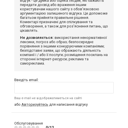
Відгук - це думка або оцінка людей, які бажають
передати досвід або враження іншим
користувачам нашого сайту з обов'язковою
аргументацією залишеного відгука. Це допоможе
багатьом прийняти правильне рішення.
Коментарі призначені для спілкування та
обговорення, а також для роз'яснення питань, що
цікавлять.
Не дозволяється:
використання ненормативної
лексики, погроз або образ; безпосереднє
порівняння з іншими конкуруючими компаніями;
безпідставні заяви, що ображають діяльність
компанії і / або її послуги; розміщення посилань на
сторонні інтернет-ресурси; реклама та
самореклама.
Введіть email:
Ваш e-mail не відображатиметься на сайті
або
Авторизуйтесь
для написання відгуку
Обслуговування
0/12