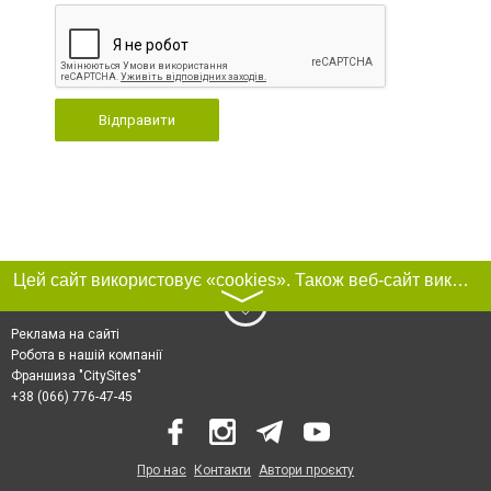
Відправити
Цей сайт використовує «cookies». Також веб-сайт використовує інтернет-сервіс для збору технічних даних стосовно відвідувачів з метою отримання маркетингової та статистичної інформації. Умови обробки даних відвідувачів сайту див.
〉
Реклама на сайті
Робота в нашій компанії
Франшиза "CitySites"
+38 (066) 776-47-45
Про нас
Контакти
Автори проєкту