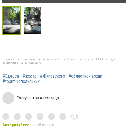
Якщо ви помітили помилку, виділіть необхідний текст і натисніть Ctrl + Enter, щоб
повідомити про це редакцію
#Одесса
#пожар
#Жуковского
#областной архив
#горит холодильник
Суккулентов Александр
0,0
Авторизуйтесь
, щоб оцінити