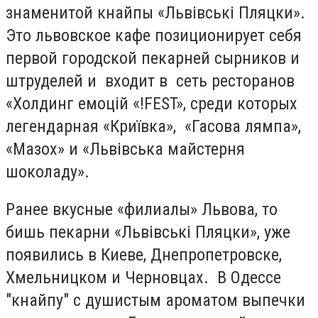
знаменитой кнайпы «Львівські Пляцки».
Это львовское кафе позиционирует себя
первой городской пекарней сырников и
штруделей и входит в сеть ресторанов
«Холдинг емоцій «!FEST», среди которых
легендарная «Криївка», «Гасова лямпа»,
«Мазох» и «Львівська майстерня
шоколаду».
Ранее вкусные «филиалы» Львова, то
бишь пекарни «Львівські Пляцки», уже
появились в Киеве, Днепропетровске,
Хмельницком и Черновцах. В Одессе
"кнайпу" с душистым ароматом выпечки