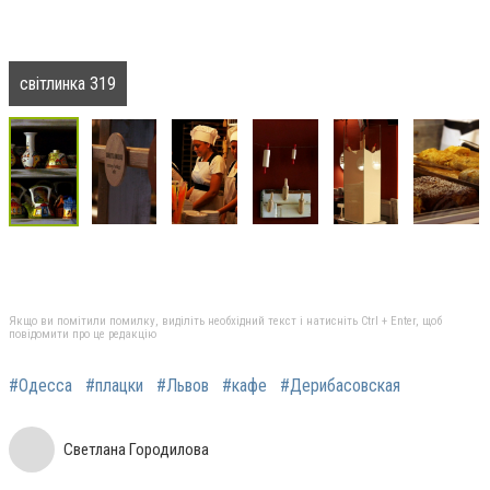
світлинка 319
Якщо ви помітили помилку, виділіть необхідний текст і натисніть Ctrl + Enter, щоб
повідомити про це редакцію
#Одесса
#плацки
#Львов
#кафе
#Дерибасовская
Светлана Городилова