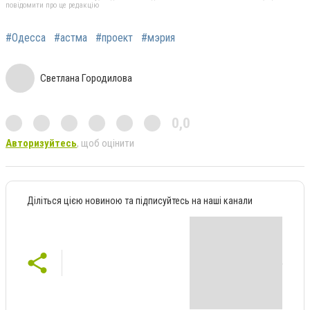
повідомити про це редакцію
#Одесса
#астма
#проект
#мэрия
Светлана Городилова
0,0
Авторизуйтесь
, щоб оцінити
Діліться цією новиною та підписуйтесь на наші канали