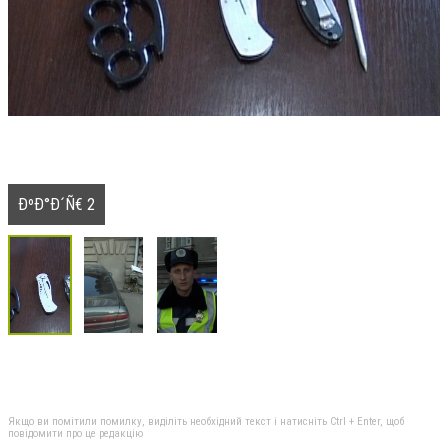
ÐºÐ°Ð´Ñ€ 2
Якщо ви помітили помилку, виділіть необхідний текст і натисніть Ctrl + Enter, щоб
повідомити про це редакцію