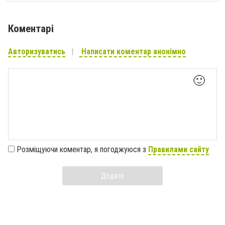
Коментарі
Авторизуватись
Написати коментар анонімно
🙂
Розміщуючи коментар, я погоджуюся з
Правилами сайту
Додати