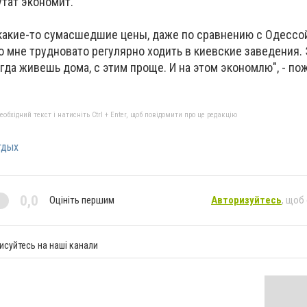
утат экономит.
 какие-то сумасшедшие цены, даже по сравнению с Одессой
о мне трудновато регулярно ходить в киевские заведения.
огда живешь дома, с этим проще. И на этом экономлю", - п
бхідний текст і натисніть Ctrl + Enter, щоб повідомити про це редакцію
тдых
0,0
Оцініть першим
Авторизуйтесь
, щоб
исуйтесь на наші канали