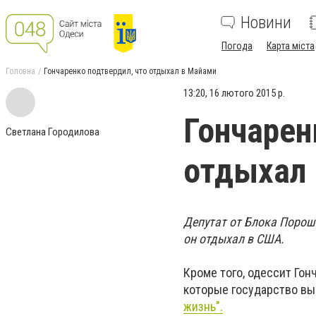
Новини
Погода
Карта міста
Головна
Гончаренко подтвердил, что отдыхал в Майами
13:20, 16 лютого 2015 р.
Гончарен
Светлана Городилова
отдыхал
Депутат от Блока Пороше
он отдыхал в США.
Кроме того, одессит Гонч
которые государство вы
жизнь".