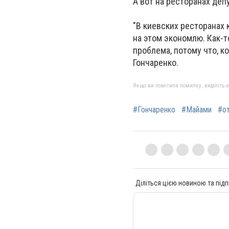
А вот на ресторанах деп
"В киевских ресторанах
на этом экономлю. Как-т
проблема, потому что, к
Гончаренко.
Якщо ви помітили помилку, виділіть нео
#Гончаренко
#Майами
#о
Діліться цією новиною та підп