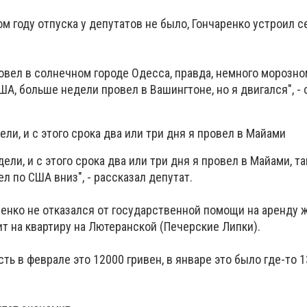
том году отпуска у депутатов не было, Гончаренко устроил 
овел в солнечном городе Одесса, правда, немного морозно
ША, больше недели провел в Вашингтоне, но я двигался", - 
ли, и с этого срока два или три дня я провел в Майами
ели, и с этого срока два или три дня я провел в Майами, т
л по США вниз", - рассказал депутат.
аренко не отказался от государственной помощи на аренду 
ит на квартиру на Лютеранской (Печерские Липки).
есть в феврале это 12000 гривен, в январе это было где-то 1