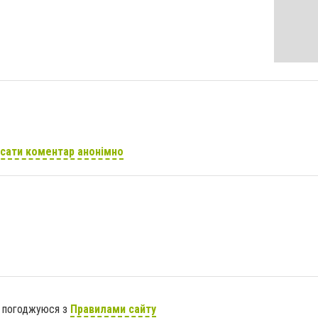
сати коментар анонімно
я погоджуюся з
Правилами сайту