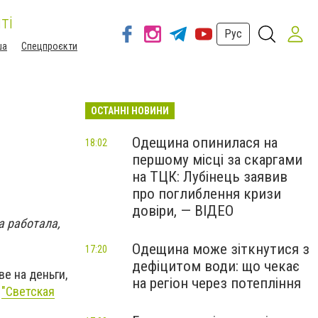
ті
Рус
ша
Спецпроєкти
ОСТАННІ НОВИНИ
Одещина опинилася на
18:02
першому місці за скаргами
на ТЦК: Лубінець заявив
про поглиблення кризи
довіри, — ВІДЕО
а работала,
Одещина може зіткнутися з
17:20
дефіцитом води: що чекає
ве на деньги,
на регіон через потепління
е
"Светская