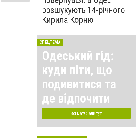
повернувся: в Одесі
розшукують 14-річного
Кирила Корню
СПЕЦТЕМА
Одеський гід:
куди піти, що
подивитися та
де відпочити
Всі матеріали тут