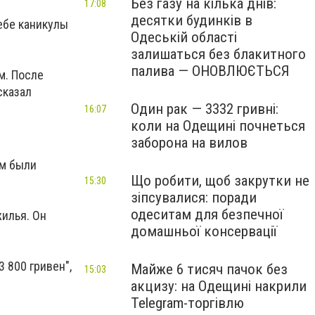
Без газу на кілька днів:
17:08
десятки будинків в
себе каникулы
Одеській області
залишаться без блакитного
палива — ОНОВЛЮЄТЬСЯ
м. После
сказал
Один рак — 3332 гривні:
16:07
коли на Одещині почнеться
заборона на вилов
ам были
Що робити, щоб закрутки не
15:30
зіпсувалися: поради
одеситам для безпечної
жилья. Он
домашньої консервації
3 800 гривен",
Майже 6 тисяч пачок без
15:03
акцизу: на Одещині накрили
Telegram-торгівлю