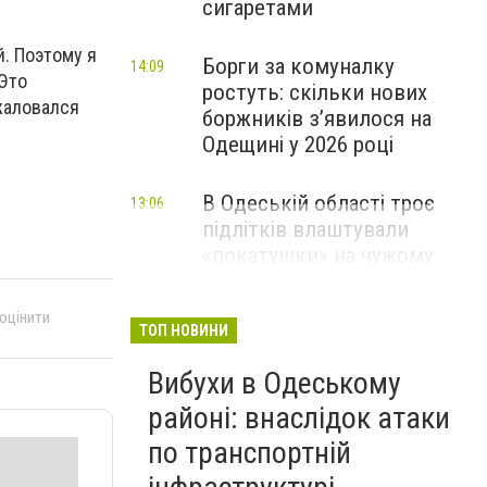
сигаретами
. Поэтому я
Борги за комуналку
14:09
 Это
ростуть: скільки нових
ожаловался
боржників з’явилося на
Одещині у 2026 році
В Одеській області троє
13:06
підлітків влаштували
«покатушки» на чужому
скутері: чим усе закінчилося
 оцінити
ТОП НОВИНИ
Вибухи в Одеському
районі: внаслідок атаки
по транспортній