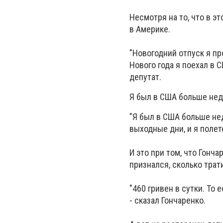
Несмотря на то, что в э
в Америке.
"Новогодний отпуск я пр
Нового года я поехал в С
депутат.
Я был в США больше неде
"Я был в США больше нед
выходные дни, и я полете
И это при том, что Гонч
признался, сколько трат
"460 гривен в сутки. То 
- сказал Гончаренко.