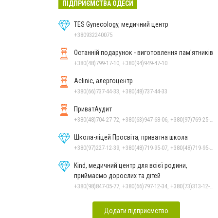
ПІДПРИЄМСТВА ОДЕСИ
TES Gynecology, медичний центр
+380932240075
Останній подарунок - виготовлення пам'ятників
+380(48)799-17-10, +380(94)949-47-10
Aclinic, алергоцентр
+380(66)737-44-33, +380(48)737-44-33
ПриватАудит
+380(48)704-27-72, +380(63)947-68-06, +380(97)769-25-39
Школа-ліцей Просвіта, приватна школа
+380(97)227-12-39, +380(48)719-95-07, +380(48)719-95-06
Kind, медичний центр для всієї родини,
приймаємо дорослих та дітей
+380(98)847-05-77, +380(66)797-12-34, +380(73)313-12-34
Додати підприємство