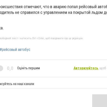
роисшествия отмечают, что в аварию попал рейсовый авто
Водитель не справился с управлением на покрытой льдом д
а.
бхідний текст і натисніть Ctrl + Enter, щоб повідомити про це редакцію
#рейсовый автобус
0,0
Оцініть першим
Авторизуйтесь
, щоб
исуйтесь на наші канали