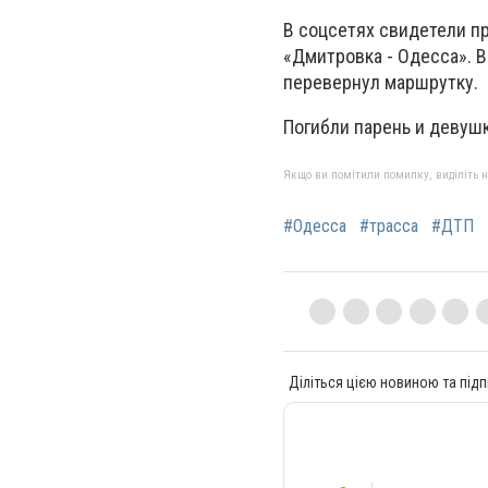
В соцсетях свидетели п
«Дмитровка - Одесса». 
перевернул маршрутку.
Погибли парень и девушк
Якщо ви помітили помилку, виділіть нео
#Одесса
#трасса
#ДТП
Діліться цією новиною та підп