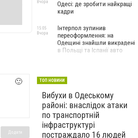
Вчора
Одесі: де зробити найкращі
кадри
Інтерпол зупинив
15:05
Вчора
переоформлення: на
Одещині знайшли викрадені
в Польщі та Іспанії авто
🙂
ТОП НОВИНИ
Вибухи в Одеському
районі: внаслідок атаки
по транспортній
інфраструктурі
Додати
постраждало 16 людей