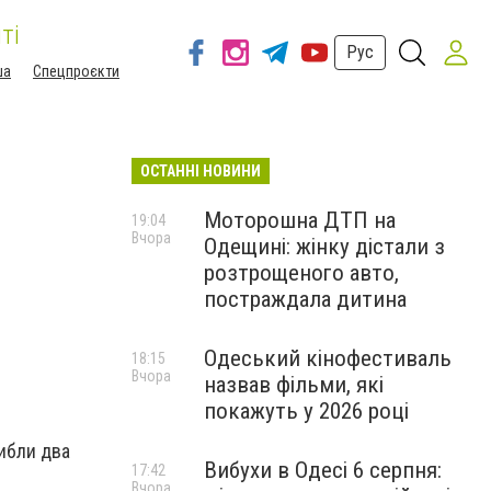
ті
Рус
ша
Спецпроєкти
ОСТАННІ НОВИНИ
Моторошна ДТП на
19:04
Вчора
Одещині: жінку дістали з
розтрощеного авто,
постраждала дитина
Одеський кінофестиваль
18:15
Вчора
назвав фільми, які
покажуть у 2026 році
ибли два
Вибухи в Одесі 6 серпня:
17:42
Вчора