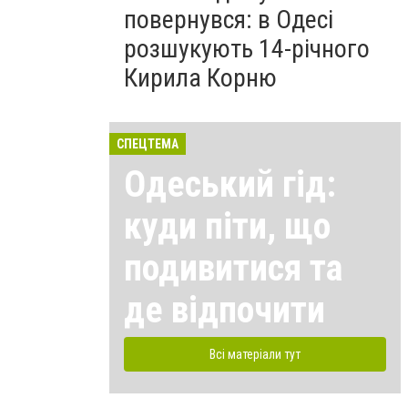
повернувся: в Одесі
розшукують 14-річного
Кирила Корню
СПЕЦТЕМА
Одеський гід:
куди піти, що
подивитися та
де відпочити
Всі матеріали тут