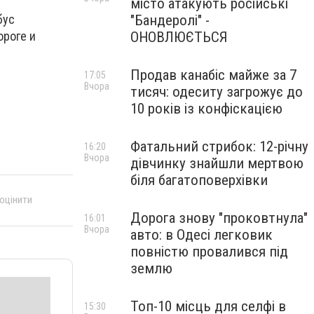
місто атакують російські
"Бандеролі" -
бус
ОНОВЛЮЄТЬСЯ
ороге и
Продав канабіс майже за 7
17:05
Вчора
тисяч: одеситу загрожує до
10 років із конфіскацією
Фатальний стрибок: 12-річну
16:20
Вчора
дівчинку знайшли мертвою
біля багатоповерхівки
 оцінити
Дорога знову "проковтнула"
16:01
Вчора
авто: в Одесі легковик
повністю провалився під
землю
Топ-10 місць для селфі в
15:30