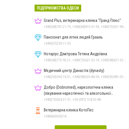
ПІДПРИЄМСТВА ОДЕСИ
Grand Plus, ветеринарна клініка "Гранд Плюс"
+380(48)701-21-75, +380(68)813-51-95, +380(73)021-90-77, +380(94)953-51-75
Пансіонат для літніх людей Грааль
+380(67)255-11-55
Нотаріус Дімітрова Тетяна Андріївна
+380(48)772-92-21, +380(73)621-32-19, +380(98)621-32-19
Медичний центр Династія (dynasty)
+380(50)530-10-31, +380(98)633-86-59, +380(93)981-01-61
Добро (Dobromed), наркологічна клініка
(лікування наркотичної та алкогольної
залежності)
+380(73)024-21-51, +38 (097) 518-32-88
Ветеринарна клініка КотоПес
+380663655216