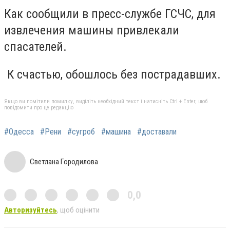
Как сообщили в пресс-службе ГСЧС, для
извлечения машины привлекали
спасателей.
К счастью, обошлось без пострадавших.
Якщо ви помітили помилку, виділіть необхідний текст і натисніть Ctrl + Enter, щоб
повідомити про це редакцію
#Одесса
#Рени
#сугроб
#машина
#доставали
Светлана Городилова
0,0
Авторизуйтесь
, щоб оцінити