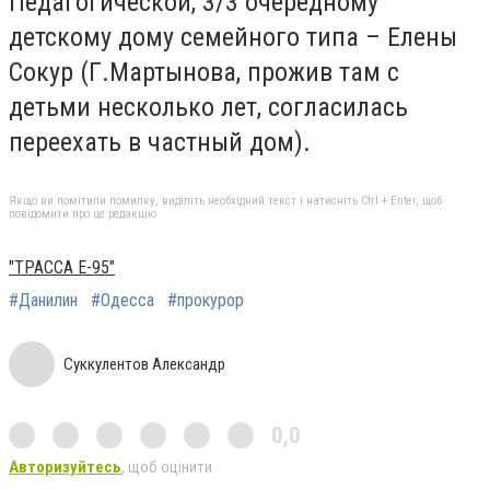
Педагогической, 3/3 очередному
детскому дому семейного типа – Елены
Сокур (Г.Мартынова, прожив там с
детьми несколько лет, согласилась
переехать в частный дом).
Якщо ви помітили помилку, виділіть необхідний текст і натисніть Ctrl + Enter, щоб
повідомити про це редакцію
"ТРАССА Е-95"
#Данилин
#Одесса
#прокурор
Суккулентов Александр
0,0
Авторизуйтесь
, щоб оцінити