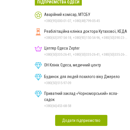
ПІДПРИЄМСТВА ОДЕСИ
Аварійний комісар, МТСБУ
+380(95)000-01-07, +380(48)799-05-45
Реабілітаційна клініка доктора Кутазової, КЕДА
+380(63)397-54-18, +380(93)150-54-96, +380(50)390-23-91
Цептер Одеса Zepter
+380(50)335-26-41, +380(50)335-26-41, +380(50)335-26-41
ОН Клінік Одеса, медичний центр
Будинок для людей похилого віку Джерело
+380(50)515-97-09
Приватний заклад «Чорноморський» ясла-
садок
+380(66)453-68-58
Додати підприємство