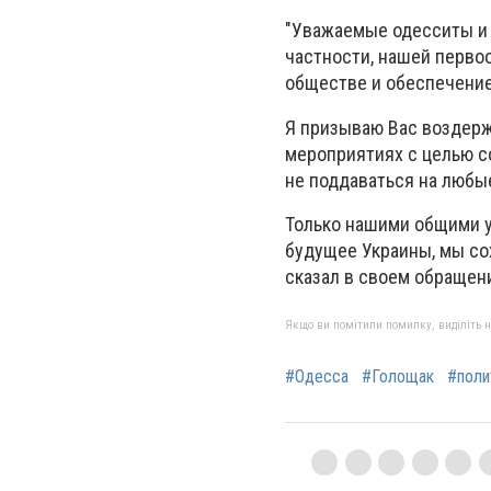
"Уважаемые одесситы и 
частности, нашей перво
обществе и обеспечение
Я призываю Вас воздерж
мероприятиях с целью с
не поддаваться на любы
Только нашими общими у
будущее Украины, мы сох
сказал в своем обращен
Якщо ви помітили помилку, виділіть нео
#Одесса
#Голощак
#поли