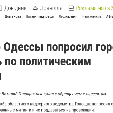
Довідник
Дозвілля
Реклама на сай
Довідкова
Питання-відповідь
Оголошення
Нерухомість
Афі
 Одессы попросил го
ь по политическим
м
 Виталий Голощак выступил с обращением к одесситам.
жба областного надзорного ведомства, Голощак попросил 
ванные митинги и не поддаваться на провокации: