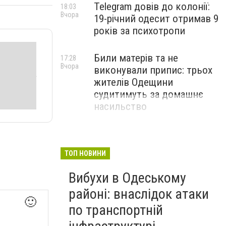
Telegram довів до колонії:
18:03
Вчора
19-річний одесит отримав 9
років за психотропи
Били матерів та не
17:28
Вчора
виконували припис: трьох
жителів Одещини
судитимуть за домашнє
насильство
ТОП НОВИНИ
Вибухи в Одеському
районі: внаслідок атаки
🙂
по транспортній