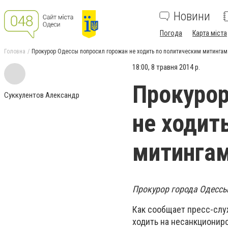
Новини
Погода
Карта міста
Головна
Прокурор Одессы попросил горожан не ходить по политическим митингам
18:00, 8 травня 2014 р.
Прокурор
Суккулентов Александр
не ходит
митинга
Прокурор города Одессы
Как сообщает пресс-слу
ходить на несанкциониро