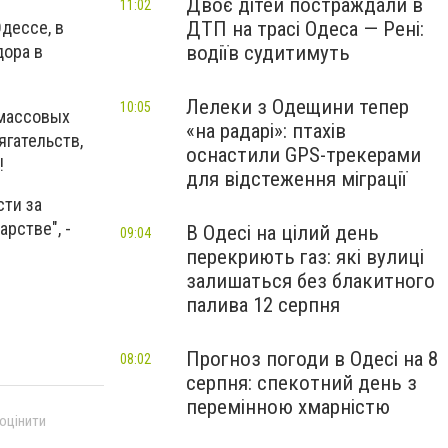
Двоє дітей постраждали в
11:02
ДТП на трасі Одеса — Рені:
дессе, в
водіїв судитимуть
дора в
Лелеки з Одещини тепер
10:05
 массовых
«на радарі»: птахів
ягательств,
оснастили GPS-трекерами
!
для відстеження міграції
ти за
рстве", -
В Одесі на цілий день
09:04
перекриють газ: які вулиці
залишаться без блакитного
палива 12 серпня
Прогноз погоди в Одесі на 8
08:02
серпня: спекотний день з
перемінною хмарністю
 оцінити