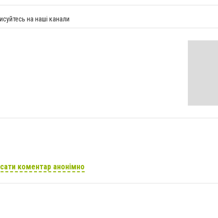
исуйтесь на наші канали
сати коментар анонімно