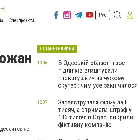
ті
Рус
ша
Спецпроєкти
ОСТАННІ НОВИНИ
рожан
В Одеській області троє
13:06
підлітків влаштували
«покатушки» на чужому
скутері: чим усе закінчилося
Зареєструвала фірму за 8
12:07
тисяч, а отримала штраф у
136 тисяч: в Одесі викрили
фіктивну компанію
одесситов не