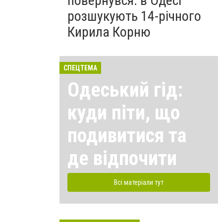
повернувся: в Одесі
розшукують 14-річного
Кирила Корню
СПЕЦТЕМА
Одеський гід:
куди піти, що
подивитися та
де відпочити
Всі матеріали тут