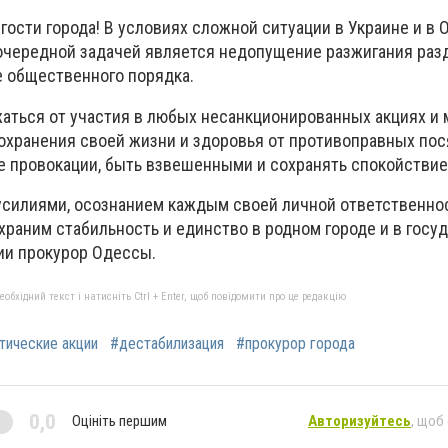
гости города!
В условиях сложной ситуации в Украине и в О
очередной задачей является недопущение разжигания раз
 общественного порядка.
аться от участия в любых несанкционированных акциях и
охранения своей жизни и здоровья от противоправных пос
е провокации, быть взвешенными и сохранять спокойствие
силиями, осознанием каждым своей личной ответственнос
раним стабильность и единство в родном городе и в госуда
ии прокурор Одессы.
бхідний текст і натисніть Ctrl + Enter, щоб повідомити про це редакцію
тические акции
#дестабилизация
#прокурор города
0,0
Оцініть першим
Авторизуйтесь
, щоб