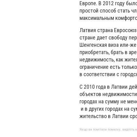
Европе. В 2012 году был
простой способ стать ч
максимальным комфорто
Латвия страна Евросоюз
стране дает свободу пе
Шенгенская виза или-же
приобретать, брать в ар
недвижимость, как жител
ограничение есть тольк
в соответствии с городс
С 2010 года в Латвии де
объектов недвижимости 
городах на сумму не мен
и в других городах на с
жительство в Латвии сро
Якщо ви помітили помилку, виділіть нео