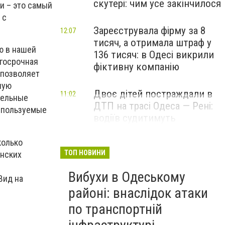
скутері: чим усе закінчилося
и – это самый
 с
Зареєструвала фірму за 8
12:07
тисяч, а отримала штраф у
ю в нашей
136 тисяч: в Одесі викрили
лгосрочная
фіктивну компанію
 позволяет
ную
Двоє дітей постраждали в
11:02
дельные
ДТП на трасі Одеса — Рені:
используемые
водіїв судитимуть
колько
ТОП НОВИНИ
анских
Вибухи в Одеському
Вид на
районі: внаслідок атаки
по транспортній