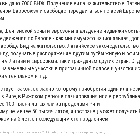
о выдано 7000 ВНЖ. Получение вида на жительство в Латви
леном Евросоюза и свободно передвигаться по всей Европе
м.
а, Шенгенской зоны и еврозоны и владение недвижимость
редвижения по Европе - как минимум это национальная, до
 вообще Вид на жительство. Латвийское законодательство
енду, получать в распоряжение другим путём жилую и офис
ям Латвии и Евросоюза, так и гражданам других стран. От
о на земельные участки в приграничной полосе и участки 
ким генпланом и т.д.
йствует закон, согласно которому приобретая один или нес
в Риге, в Рижском регионе планирования или в республик
ее 100 тысяч латов или за пределами Риги
умму не менее 50 тысяч латов, иностранец может получить 
ком на 5 лет, с последующим его продлением.
бхідний текст і натисніть Ctrl + Enter, щоб повідомити про це редакцію