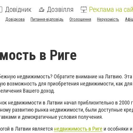
Довідник
Дозвілля
Реклама на сай
Довідкова
Питання-відповідь
Оголошення
Нерухомість
Афі
ость в Риге
бежную недвижимость? Обратите внимание на Латвию. Эта
ую возможность для приобретения недвижимости, как для
величения Вашего доход.
нок недвижимости в Латвии начал приблизительно в 2000 г
ному развитию рынка недвижимости, были доступные кре
тавками и демократичные условия получения.
огой в Латвии является
недвижимость в Риге
и особняки и