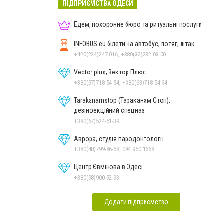
ПІДПРИЄМСТВА ОДЕСИ
Едем, похоронне бюро та ритуальні послуги
INFOBUS.eu білети на автобус, потяг, літак
+420(224)247-016, +380(32)232-03-00
Vector plus, Вектор Плюс
+380(97)718-54-54, +380(63)718-54-54
Tarakanamstop (Тараканам Стоп),
дезінфекційний спецназ
+380(67)524-51-39
Аврора, студія пародонтології
+380(48)799-86-68, 094 950 1668
Центр Євмінова в Одесі
+380(98)900-92-93
Додати підприємство