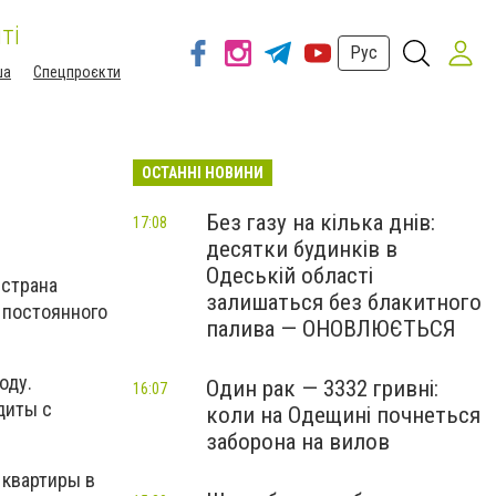
ті
Рус
ша
Спецпроєкти
ОСТАННІ НОВИНИ
Без газу на кілька днів:
17:08
десятки будинків в
Одеській області
 страна
залишаться без блакитного
 постоянного
палива — ОНОВЛЮЄТЬСЯ
оду.
Один рак — 3332 гривні:
16:07
диты с
коли на Одещині почнеться
заборона на вилов
 квартиры в