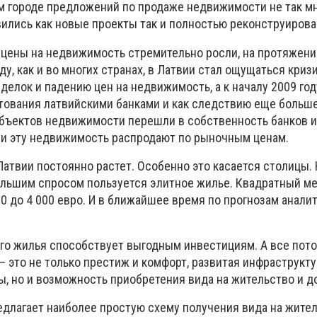
м городе предложений по продаже недвижимости не так мно
вились как новые проекты так и полностью реконструиров
о цены на недвижимость стремительно росли, на протяжени
ду, как и во многих странах, в Латвии стал ощущаться кризи
елок и падению цен на недвижимость, а к началу 2009 год
тования латвийскими банками и как следствию еще больш
объектов недвижимости перешли в собственность банков и
ни эту недвижимость распродают по рыночным ценам.
атвии постоянно растет. Особенно это касается столицы. 
льшим спросом пользуется элитное жилье. Квадратный ме
00 до 4 000 евро. И в ближайшее время по прогнозам анали
го жилья способствует выгодным инвестициям. А все пото
 это не только престиж и комфорт, развитая инфраструктур
, но и возможность приобретения вида на жительство и до
едлагает наиболее простую схему получения вида на жител