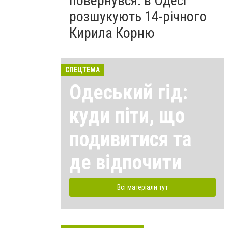
повернувся: в Одесі
розшукують 14-річного
Кирила Корню
СПЕЦТЕМА
Одеський гід:
куди піти, що
подивитися та
де відпочити
Всі матеріали тут