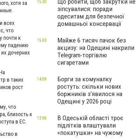
Що робити, щоб закрутки не
15:30
го, хотя за
зіпсувалися: поради
анные.
одеситам для безпечної
и всех
домашньої консервації
с, что
у почти к
Майже 6 тисяч пачок без
15:03
ему падению
акцизу: на Одещині накрили
 их дочерних
Telegram-торгівлю
сигаретами
На
Борги за комуналку
тр в таких
14:09
ростуть: скільки нових
тиков рост
боржників з’явилося на
Одещині у 2026 році
му, что
а, близость к
В Одеській області троє
13:06
ступа в ЕС.
підлітків влаштували
«покатушки» на чужому
ьство в