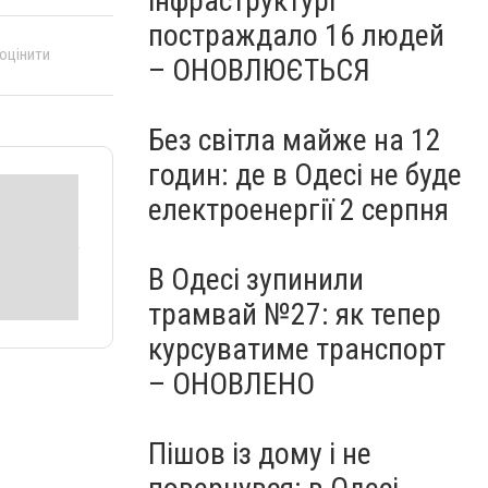
інфраструктурі
постраждало 16 людей
 оцінити
– ОНОВЛЮЄТЬСЯ
Без світла майже на 12
годин: де в Одесі не буде
електроенергії 2 серпня
В Одесі зупинили
трамвай №27: як тепер
курсуватиме транспорт
– ОНОВЛЕНО
Пішов із дому і не