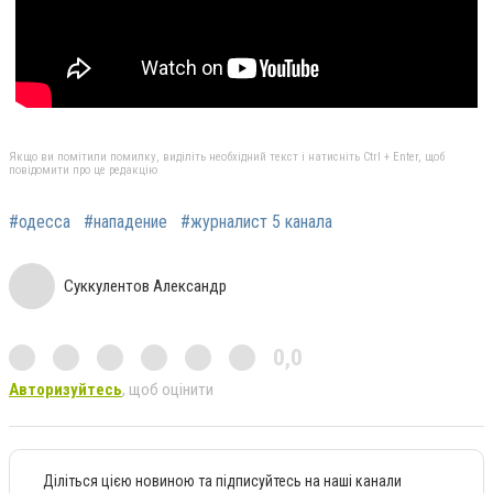
Якщо ви помітили помилку, виділіть необхідний текст і натисніть Ctrl + Enter, щоб
повідомити про це редакцію
#одесса
#нападение
#журналист 5 канала
Суккулентов Александр
0,0
Авторизуйтесь
, щоб оцінити
Діліться цією новиною та підписуйтесь на наші канали