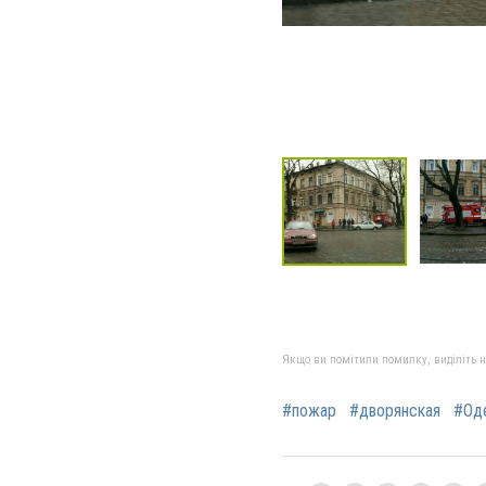
Якщо ви помітили помилку, виділіть нео
#пожар
#дворянская
#Од