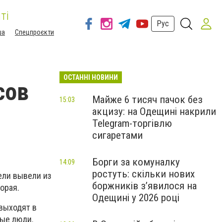
ті
Рус
ша
Спецпроєкти
ОСТАННІ НОВИНИ
сов
Майже 6 тисяч пачок без
15:03
акцизу: на Одещині накрили
Telegram-торгівлю
сигаретами
Борги за комуналку
14:09
ростуть: скільки нових
ели вывели из
боржників з’явилося на
орая.
Одещині у 2026 році
-выходят в
ные люди.