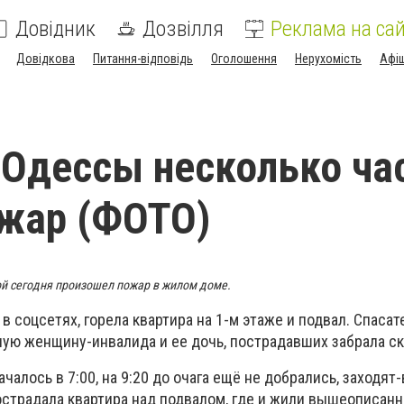
Довідник
Дозвілля
Реклама на сай
Довідкова
Питання-відповідь
Оголошення
Нерухомість
Афі
 Одессы несколько ча
жар (ФОТО)
ой сегодня произошел пожар в жилом доме.
 соцсетях, горела квартира на 1-м этаже и подвал. Спасат
ую женщину-инвалида и ее дочь, пострадавших забрала ск
чалось в 7:00, на 9:20 до очага ещё не добрались, заходят
Пострадала квартира над подвалом, где и жили вышеописан