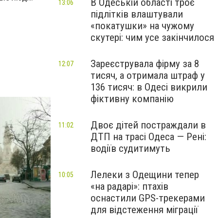
В Одеській області троє
13:06
підлітків влаштували
«покатушки» на чужому
скутері: чим усе закінчилося
Зареєструвала фірму за 8
12:07
тисяч, а отримала штраф у
136 тисяч: в Одесі викрили
фіктивну компанію
Двоє дітей постраждали в
11:02
ДТП на трасі Одеса — Рені:
водіїв судитимуть
Лелеки з Одещини тепер
10:05
«на радарі»: птахів
оснастили GPS-трекерами
для відстеження міграції