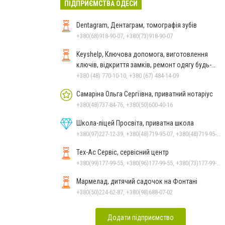
ПІДПРИЄМСТВА ОДЕСИ
Dentagram, Дентаграм, томографія зубів
+380(68)918-90-07, +380(73)918-90-07
Keyshelp, Ключова допомога, виготовлення
ключів, відкриття замків, ремонт одягу будь-
якої складності
+380 (48) 770-10-10, +380 (67) 484-14-09
Самаріна Ольга Сергіївна, приватний нотаріус
+380(48)737-84-76, +380(50)600-40-16
Школа-ліцей Просвіта, приватна школа
+380(97)227-12-39, +380(48)719-95-07, +380(48)719-95-06
Тех-Ас Сервіс, сервісний центр
+380(99)177-99-55, +380(96)177-99-55, +380(73)177-99-55
Мармелад, дитячий садочок на Фонтані
+380(50)224-62-87, +380(98)688-07-02
Додати підприємство