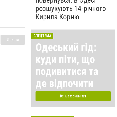
повернувся: в Одесі
розшукують 14-річного
Кирила Корню
СПЕЦТЕМА
Додати
Одеський гід:
куди піти, що
подивитися та
де відпочити
Всі матеріали тут