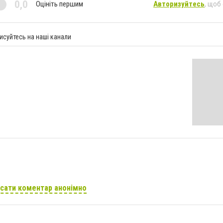
0,0
Оцініть першим
Авторизуйтесь
, щоб
исуйтесь на наші канали
сати коментар анонімно