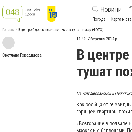
Новини
Погода
Карта міста
Головна
В центре Одессы несколько часов тушат пожар (ФОТО)
11:30, 7 березня 2014 р.
В центре
Светлана Городилова
тушат по
На углу Дворянской и Нежинск
Как сообщают очевидцы в
горящей квартиры пожил
«Возгорание в подвале на
масках и с баллонами. 