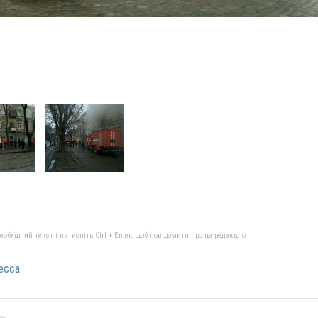
бхідний текст і натисніть Ctrl + Enter, щоб повідомити про це редакцію
есса