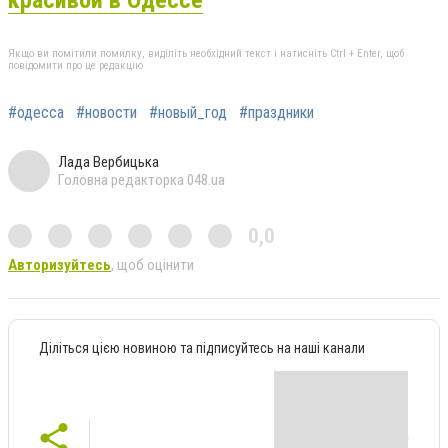
Якщо ви помітили помилку, виділіть необхідний текст і натисніть Ctrl + Enter, щоб
повідомити про це редакцію
#одесса
#новости
#новый_год
#праздники
Лада Вербицька
Головна редакторка 048.ua
0,0
Авторизуйтесь
, щоб оцінити
Діліться цією новиною та підписуйтесь на наші канали