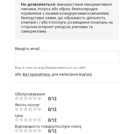
Не дозволяється:
використання ненормативної
лексики, погроз або образ; безпосереднє
порівняння з іншими конкуруючими компаніями;
безпідставні заяви, що ображають діяльність
компанії і / або її послуги; розміщення посилань на
сторонні інтернет-ресурси; реклама та
самореклама.
Введіть email:
Ваш e-mail не відображатиметься на сайті
або
Авторизуйтесь
для написання відгуку
Обслуговування
0/12
Якість послуг
0/12
Ціна
0/12
Відповідність товару/послуги опису
0/12