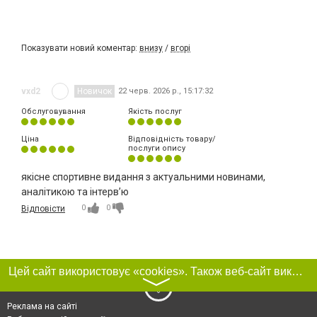
Показувати новий коментар:
внизу
/
вгорі
vxd2
Новичок
22 черв. 2026 р., 15:17:32
Обслуговування
Якість послуг
Ціна
Відповідність товару/
послуги опису
якісне спортивне видання з актуальними новинами,
аналітикою та інтерв’ю
0
0
Відповісти
Цей сайт використовує «cookies». Також веб-сайт використовує інтернет-сервіс для збору технічних даних стосовно відвідувачів з метою отримання маркетингової та статистичної інформації. Умови обробки даних відвідувачів сайту див.
〉
Реклама на сайті