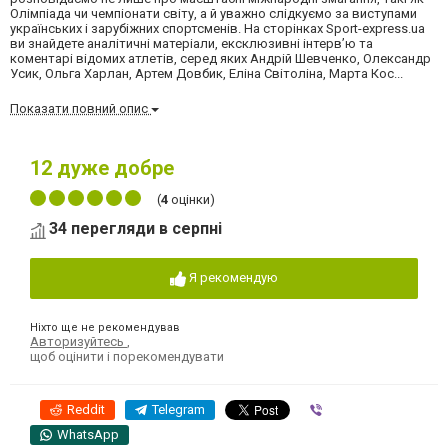
Олімпіада чи чемпіонати світу, а й уважно слідкуємо за виступами
українських і зарубіжних спортсменів. На сторінках Sport-express.ua
ви знайдете аналітичні матеріали, ексклюзивні інтерв’ю та
коментарі відомих атлетів, серед яких Андрій Шевченко, Олександр
Усик, Ольга Харлан, Артем Довбик, Еліна Світоліна, Марта Кос...
Показати повний опис
12
дуже добре
(
4
оцінки)
34 перегляди в серпні
Я рекомендую
Ніхто ще не рекомендував
Авторизуйтесь
,
щоб оцінити і порекомендувати
Reddit
Telegram
Viber
WhatsApp