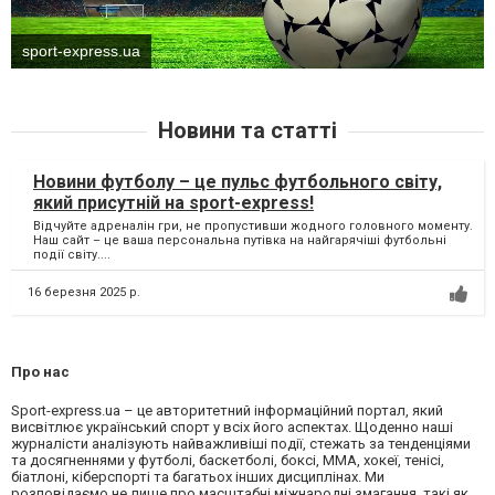
sport-express.ua
Новини та статті
Новини футболу – це пульс футбольного світу,
який присутній на sport-express!
Відчуйте адреналін гри, не пропустивши жодного головного моменту.
Наш сайт – це ваша персональна путівка на найгарячіші футбольні
події світу....
16 березня 2025 р.
Про нас
Sport-express.ua – це авторитетний інформаційний портал, який
висвітлює український спорт у всіх його аспектах. Щоденно наші
журналісти аналізують найважливіші події, стежать за тенденціями
та досягненнями у футболі, баскетболі, боксі, ММА, хокеї, тенісі,
біатлоні, кіберспорті та багатьох інших дисциплінах. Ми
розповідаємо не лише про масштабні міжнародні змагання, такі як