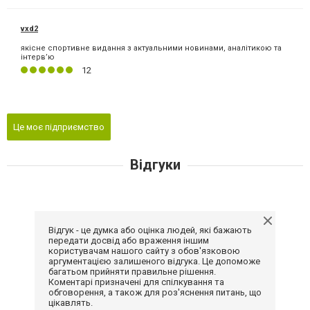
vxd2
якісне спортивне видання з актуальними новинами, аналітикою та
інтерв’ю
12
Це моє підприємство
Відгуки
Відгук - це думка або оцінка людей, які бажають
передати досвід або враження іншим
користувачам нашого сайту з обов'язковою
аргументацією залишеного відгука. Це допоможе
багатьом прийняти правильне рішення.
Коментарі призначені для спілкування та
обговорення, а також для роз'яснення питань, що
цікавлять.