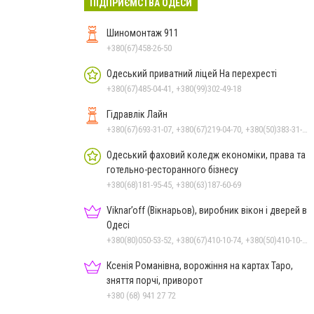
ПІДПРИЄМСТВА ОДЕСИ
Шиномонтаж 911
+380(67)458-26-50
Одеський приватний ліцей На перехресті
+380(67)485-04-41, +380(99)302-49-18
Гідравлік Лайн
+380(67)693-31-07, +380(67)219-04-70, +380(50)383-31-07, +380(67)219-04-57, +380(67)679-57-97, +380(67)547-46-27, +380(67)693-31-07, +380(67)347-77-78
Одеський фаховий коледж економіки, права та
готельно-ресторанного бізнесу
+380(68)181-95-45, +380(63)187-60-69
Viknar’off (Вікнарьов), виробник вікон і дверей в
Одесі
+380(80)050-53-52, +380(67)410-10-74, +380(50)410-10-78
Ксенія Романівна, ворожіння на картах Таро,
зняття порчі, приворот
+380 (68) 941 27 72