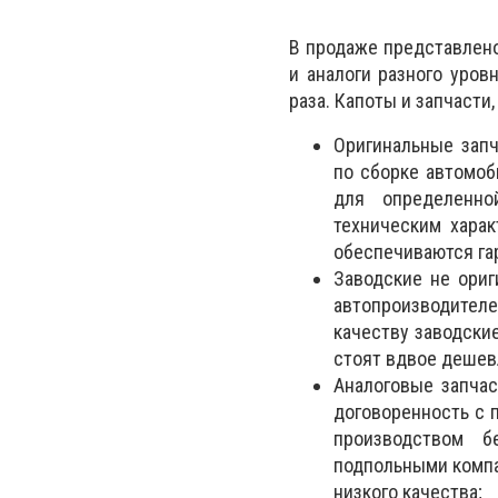
В продаже представлено
и аналоги разного уров
раза. Капоты и запчасти
Оригинальные запч
по сборке автомоб
для определенно
техническим харак
обеспечиваются га
Заводские не ориг
автопроизводителе
качеству заводски
стоят вдвое дешев
Аналоговые запчас
договоренность с 
производством б
подпольными компа
низкого качества;