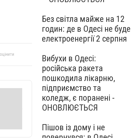
Без світла майже на 12
годин: де в Одесі не буде
електроенергії 2 серпня
 оцінити
Вибухи в Одесі:
російська ракета
пошкодила лікарню,
підприємство та
коледж, є поранені -
ОНОВЛЮЄТЬСЯ
Пішов із дому і не
повернувся: в Одесі