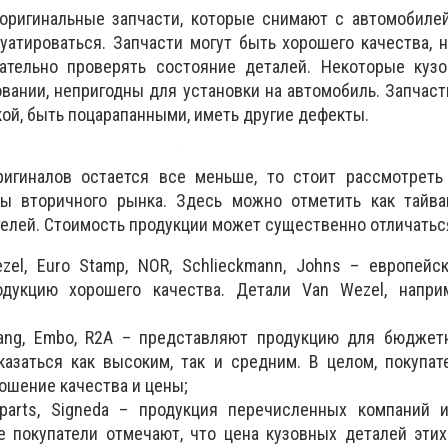
 оригинальные запчасти, которые снимают с автомобиле
уатироваться. Запчасти могут быть хорошего качества, 
ательно проверять состояние деталей. Некоторые кузо
вании, непригодны для установки на автомобиль. Запчаст
ой, быть поцарапанными, иметь другие дефекты.
ригиналов остается все меньше, то стоит рассмотреть
ы вторичного рынка. Здесь можно отметить как тайван
елей. Стоимость продукции может существенно отличатьс
ezel, Euro Stamp, NOR, Schlieckmann, Johns – европейс
дукцию хорошего качества. Детали Van Wezel, напри
liang, Embo, R2A – представляют продукцию для бюджет
азаться как высоким, так и средним. В целом, покупа
ошение качества и цены;
yparts, Signeda – продукция перечисленных компаний 
 покупатели отмечают, что цена кузовных деталей эти