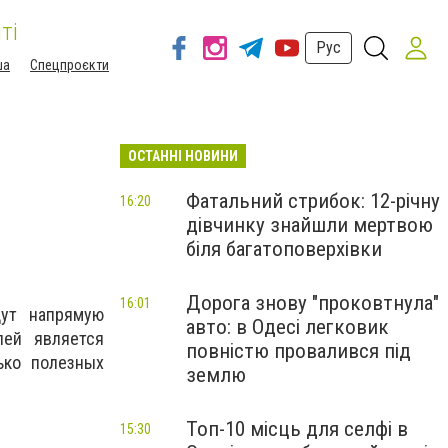
ті
Рус
ша
Спецпроєкти
ОСТАННІ НОВИНИ
Фатальний стрибок: 12-річну
16:20
дівчинку знайшли мертвою
біля багатоповерхівки
Дорога знову "проковтнула"
16:01
дут напрямую
авто: в Одесі легковик
лей является
повністю провалився під
ько полезных
землю
Топ-10 місць для селфі в
15:30