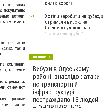
силах ворога
й, потерявших
но покупателю
Хотіли заробити на дубах, а
вные детали,
12:03
отримали вирок: на
и могут иметь
Одещині суд покарав
"чорних лісорубів"
 поставщиков
ьских, так и
я:
ТОП НОВИНИ
кие компании,
Вибухи в Одеському
мер, не хуже
районі: внаслідок атаки
ного ремонта.
по транспортній
тели отмечают
інфраструктурі
постраждало 16 людей
имеет разные
х компаний не
– ОНОВЛЮЄТЬСЯ