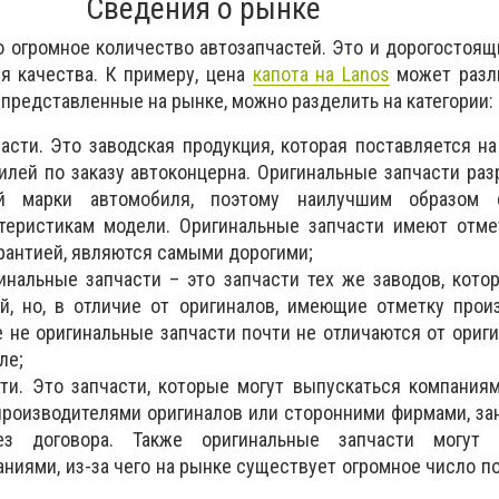
Сведения о рынке
 огромное количество автозапчастей. Это и дорогостоящ
ня качества. К примеру, цена
капота на Lanos
может разли
, представленные на рынке, можно разделить на категории:
асти. Это заводская продукция, которая поставляется н
илей по заказу автоконцерна. Оригинальные запчасти ра
й марки автомобиля, поэтому наилучшим образом с
теристикам модели. Оригинальные запчасти имеют отме
рантией, являются самыми дорогими;
инальные запчасти – это запчасти тех же заводов, кот
й, но, в отличие от оригиналов, имеющие отметку прои
е не оригинальные запчасти почти не отличаются от ориги
ле;
ти. Это запчасти, которые могут выпускаться компани
производителями оригиналов или сторонними фирмами, 
ез договора. Также оригинальные запчасти могут к
ниями, из-за чего на рынке существует огромное число п