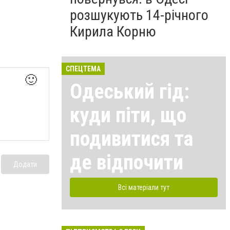
розшукують 14-річного
Кирила Корню
СПЕЦТЕМА
🙂
Одеський гід:
куди піти, що
подивитися та
де відпочити
Додати
Всі матеріали тут