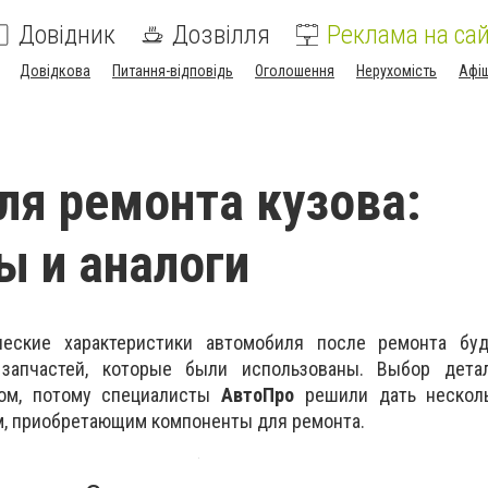
Довідник
Дозвілля
Реклама на сай
Довідкова
Питання-відповідь
Оголошення
Нерухомість
Афі
ля ремонта кузова:
ы и аналоги
еские характеристики автомобиля после ремонта бу
 запчастей, которые были использованы. Выбор дета
ом, потому специалисты
АвтоПро
решили дать нескол
м, приобретающим компоненты для ремонта.