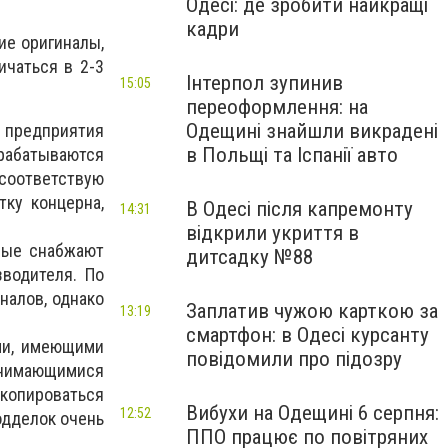
Одесі: де зробити найкращі
кадри
ие оригиналы,
чаться в 2-3
Інтерпол зупинив
15:05
переоформлення: на
Одещині знайшли викрадені
а предприятия
в Польщі та Іспанії авто
зрабатываются
оответствую
тку концерна,
В Одесі після капремонту
14:31
відкрили укриття в
орые снабжают
дитсадку №88
зводителя. По
налов, однако
Заплатив чужою карткою за
13:19
смартфон: в Одесі курсанту
ями, имеющими
повідомили про підозру
занимающимися
опироваться
Вибухи на Одещині 6 серпня:
12:52
одделок очень
ППО працює по повітряних