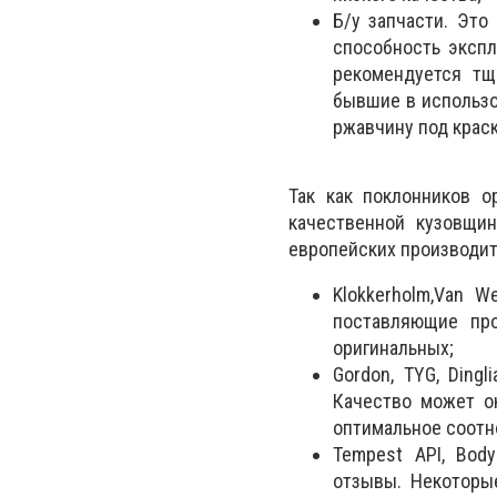
Б/у запчасти. Это
способность экспл
рекомендуется тщ
бывшие в использо
ржавчину под краск
Так как поклонников о
качественной кузовщин
европейских производит
Klokkerholm,Van W
поставляющие про
оригинальных;
Gordon, TYG, Ding
Качество может ок
оптимальное соотн
Tempest API, Bod
отзывы. Некоторые