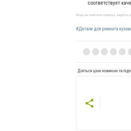
соответствует кач
Якщо ви помітили помилку, виділіть нео
#Детали для ремонта кузов
Діліться цією новиною та підп