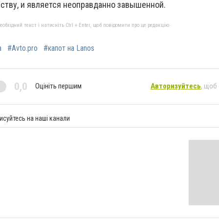
еству, и является неоправданно завышенной.
бхідний текст і натисніть Ctrl + Enter, щоб повідомити про це редакцію
а
#Avto.pro
#капот на Lanos
0,0
Оцініть першим
Авторизуйтесь
, щоб
исуйтесь на наші канали