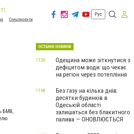
ті
Рус
ша
Спецпроєкти
ОСТАННІ НОВИНИ
Одещина може зіткнутися з
17:20
дефіцитом води: що чекає
на регіон через потепління
Без газу на кілька днів:
17:08
десятки будинків в
Одеській області
ь БМВ,
залишаться без блакитного
елю
палива — ОНОВЛЮЄТЬСЯ