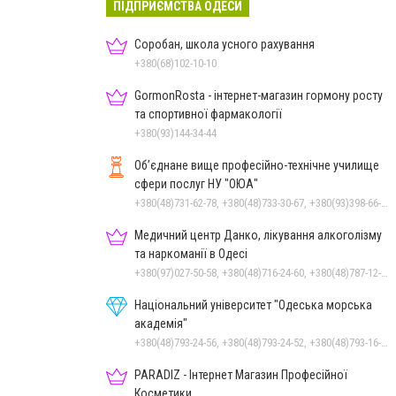
ПІДПРИЄМСТВА ОДЕСИ
Соробан, школа усного рахування
+380(68)102-10-10
GormonRosta - інтернет-магазин гормону росту
та спортивної фармакології
+380(93)144-34-44
Об’єднане вище професійно-технічне училище
сфери послуг НУ "ОЮА"
+380(48)731-62-78, +380(48)733-30-67, +380(93)398-66-30
Медичний центр Данко, лікування алкоголізму
та наркоманії в Одесі
+380(97)027-50-58, +380(48)716-24-60, +380(48)787-12-36
Національний університет "Одеська морська
академія"
+380(48)793-24-56, +380(48)793-24-52, +380(48)793-16-94, +380(96)758-18-58, +380(48)793-24-83, +380(48)793-16-91, +380(48)793-16-94, +380(48)793-16-72
PARADIZ - Інтернет Магазин Професійної
Косметики