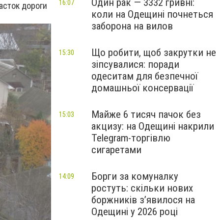
Один рак — 3332 гривні:
16:07
асток дороги
коли на Одещині почнеться
заборона на вилов
Що робити, щоб закрутки не
15:30
зіпсувалися: поради
одеситам для безпечної
домашньої консервації
Майже 6 тисяч пачок без
15:03
акцизу: на Одещині накрили
Telegram-торгівлю
сигаретами
Борги за комуналку
14:09
ростуть: скільки нових
боржників з’явилося на
Одещині у 2026 році