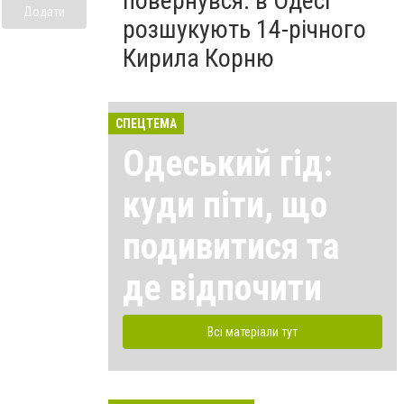
повернувся: в Одесі
Додати
розшукують 14-річного
Кирила Корню
СПЕЦТЕМА
Одеський гід:
куди піти, що
подивитися та
де відпочити
Всі матеріали тут