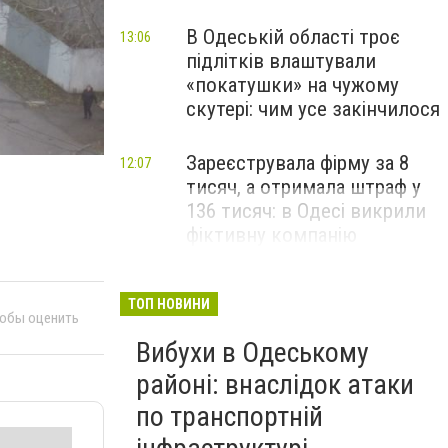
В Одеській області троє
13:06
підлітків влаштували
«покатушки» на чужому
скутері: чим усе закінчилося
Зареєструвала фірму за 8
12:07
тисяч, а отримала штраф у
136 тисяч: в Одесі викрили
фіктивну компанію
ТОП НОВИНИ
тобы оценить
Вибухи в Одеському
районі: внаслідок атаки
по транспортній