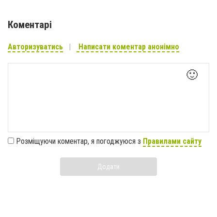
Коментарі
Авторизуватись
Написати коментар анонімно
🙂
Розміщуючи коментар, я погоджуюся з
Правилами сайту
Додати