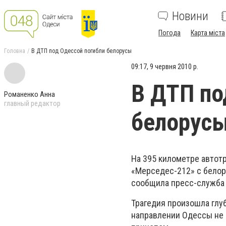
Новини
Погода
Карта міста
Головна
В ДТП под Одессой погибли белорусы
09:17, 9 червня 2010 р.
В ДТП по
Романенко Анна
главный редактор
белорус
На 395 километре автот
«Мерседес-212» с белор
сообщила пресс-служба
Трагедия произошла глу
направлении Одессы не 