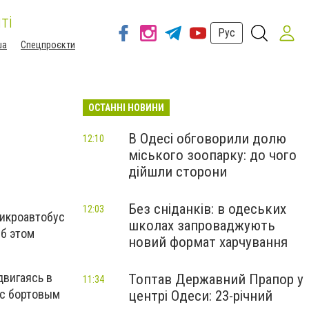
ті
Рус
ша
Спецпроєкти
ОСТАННІ НОВИНИ
В Одесі обговорили долю
12:10
міського зоопарку: до чого
дійшли сторони
Без сніданків: в одеських
12:03
микроавтобус
школах запроваджують
Об этом
новий формат харчування
двигаясь в
Топтав Державний Прапор у
11:34
 с бортовым
центрі Одеси: 23-річний