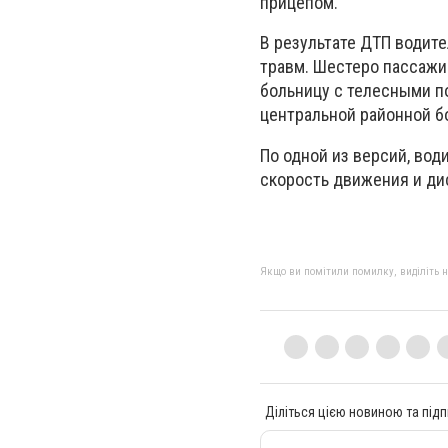
прицепом.
В результате ДТП водит
травм. Шестеро пассажи
больницу с телесными п
центральной районной б
По одной из версий, вод
скорость движения и ди
Якщо ви помітили помилку, виділіть нео
Діліться цією новиною та підп