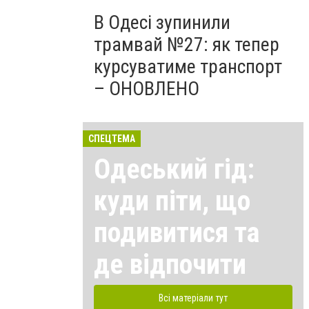
В Одесі зупинили
трамвай №27: як тепер
курсуватиме транспорт
– ОНОВЛЕНО
СПЕЦТЕМА
Одеський гід:
куди піти, що
подивитися та
де відпочити
Всі матеріали тут