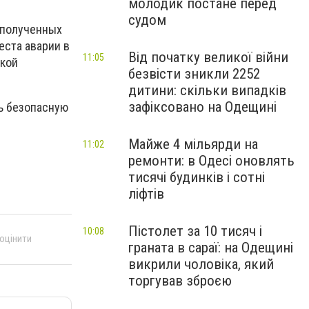
молодик постане перед
судом
 полученных
еста аварии в
Від початку великої війни
11:05
ской
безвісти зникли 2252
дитини: скільки випадків
зафіксовано на Одещині
ть безопасную
Майже 4 мільярди на
11:02
ремонти: в Одесі оновлять
тисячі будинків і сотні
ліфтів
Пістолет за 10 тисяч і
10:08
 оцінити
граната в сараї: на Одещині
викрили чоловіка, який
торгував зброєю