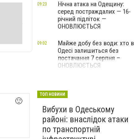
Нічна атака на Одещину:
09:23
серед постраждалих — 16-
річний підліток —
ОНОВЛЮЄТЬСЯ
Майже добу без води: хто в
09:02
Одесі залишиться без
постачання 7 серпня –
ОНОВЛЮЄТЬСЯ
ТОП НОВИНИ
🙂
Вибухи в Одеському
районі: внаслідок атаки
по транспортній