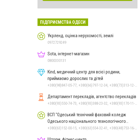
ПІДПРИЄМСТВА ОДЕСИ
Укрленд, оцінка нерухомості, землі
0972729249
Sota, інтернет-магазин
0800330131
Kind, медичний центр для всієї родини,
приймаємо дорослих та дітей
+380(98)847-05-77, +380(66)797-12-34, +380(73)313-12-34
Департамент перекладів, агентство перекладів
+380(93)550-74-73, +380(93)388-23-32, +380(93)170-11-10
ВСП "Одеський технічний фаховий коледж
Одеського національного технологічного
університету"
+380(63)152-00-15, +380(63)554-32-41, +380(48)753-16-51, +380(48)753-16-55, +380(48)753-16-56, +380(48)753-16-57
Шторм, фітнес-центр