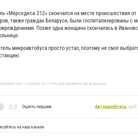
ель «Мерседеса-212» скончался на месте происшествия от
ров, также граждан Беларуси, были госпитализированы с м
овреждениями. Позже одна женщина скончалась в Иванов
ольнице.
итель микроавтобуса просто устал, поэтому не смог выбра
станцию.
бхідний текст і натисніть Ctrl + Enter, щоб повідомити про це редакцію
0,0
Оцініть першим
Авторизуйтесь
, щоб
исуйтесь на наші канали