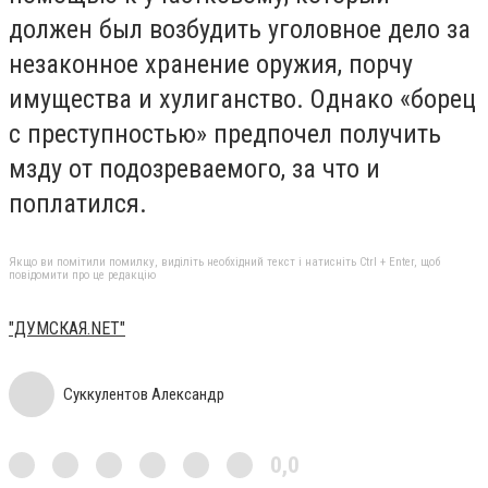
должен был возбудить уголовное дело за
незаконное хранение оружия, порчу
имущества и хулиганство. Однако «борец
с преступностью» предпочел получить
мзду от подозреваемого, за что и
поплатился.
Якщо ви помітили помилку, виділіть необхідний текст і натисніть Ctrl + Enter, щоб
повідомити про це редакцію
"ДУМСКАЯ.NET"
Суккулентов Александр
0,0