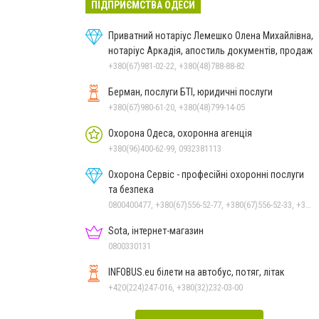
ПІДПРИЄМСТВА ОДЕСИ
Приватний нотаріус Лемешко Олена Михайлівна,
нотаріус Аркадія, апостиль документів, продаж
+380(67)981-02-22, +380(48)788-88-82
Берман, послуги БТІ, юридичні послуги
+380(67)980-61-20, +380(48)799-14-05
Охорона Одеса, охоронна агенція
+380(96)400-62-99, 0932381113
Охорона Сервіс - професійні охоронні послуги
та безпека
0800400477, +380(67)556-52-77, +380(67)556-52-33, +380(93)390-95-75, +380(63)735-30-69
Sota, інтернет-магазин
0800330131
INFOBUS.eu білети на автобус, потяг, літак
+420(224)247-016, +380(32)232-03-00