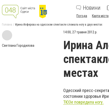
Новини
Погода
Карта міста
Головна
Ирина Алферова на одесском спектакле сломала ногу в двух местах
14:00, 27 травня 2012 р.
Ирина Ал
Светлана Городилова
спектакл
местах
Одесский пресс-секрета
состоянии здоровья Ири
ТЮЗе повредила ногу.