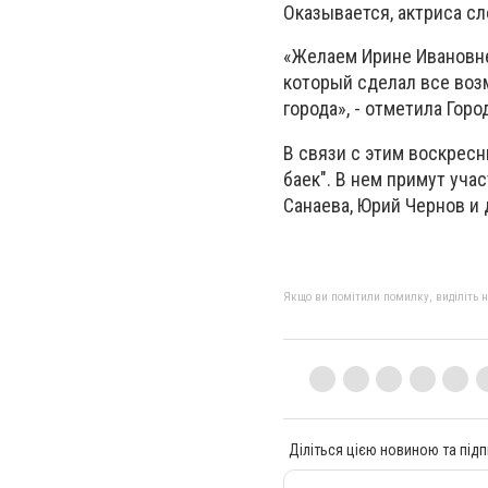
Оказывается, актриса сл
«Желаем Ирине Ивановне
который сделал все воз
города», - отметила Горо
В связи с этим воскрес
баек". В нем примут уча
Санаева, Юрий Чернов и 
Якщо ви помітили помилку, виділіть нео
Діліться цією новиною та підп