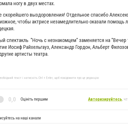
омала ногу в двух местах.
 скорейшего выздоровления! Отдельное спасибо Алексею 
можное, чтобы актрисе незамедлительно оказали помощь 
децкая.
ный спектакль "Ночь с незнакомцем" заменяется на "Вечер
стие Иосиф Райхельгауз, Александр Гордон, Альберт Филозо
другие артисты театра.
бхідний текст і натисніть Ctrl + Enter, щоб повідомити про це редакцію
0,0
Оцініть першим
Авторизируйтесь
, ч
исуйтесь на наші канали