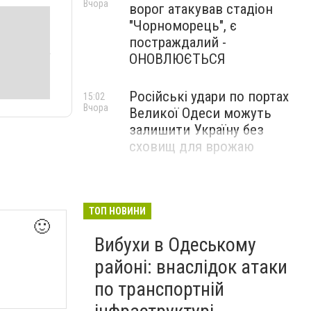
Вчора
ворог атакував стадіон
"Чорноморець", є
постраждалий -
ОНОВЛЮЄТЬСЯ
Російські удари по портах
15:02
Вчора
Великої Одеси можуть
залишити Україну без
сховищ для врожаю
ТОП НОВИНИ
🙂
Вибухи в Одеському
районі: внаслідок атаки
по транспортній