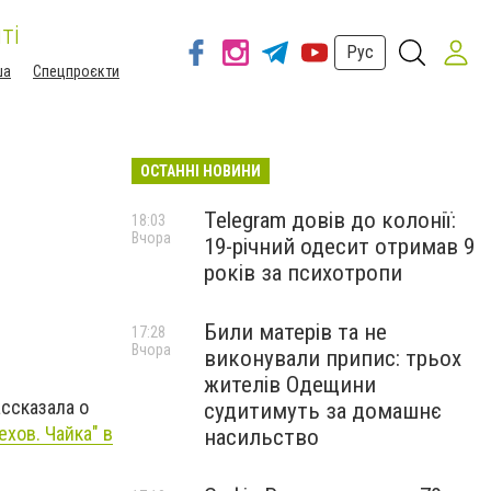
ті
Рус
ша
Спецпроєкти
ОСТАННІ НОВИНИ
Telegram довів до колонії:
18:03
Вчора
19-річний одесит отримав 9
років за психотропи
Били матерів та не
17:28
Вчора
виконували припис: трьох
жителів Одещини
ссказала о
судитимуть за домашнє
ехов. Чайка" в
насильство