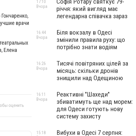
Софія Ротару святкує 79-
17:10
Вчора
річчя: який вигляд має
легендарна співачка зараз
Гончаренко,
лучшие врачи
Біля вокзалу в Одесі
16:44
Вчора
змінили правила руху: що
 театральных
потрібно знати водіям
в, Елена
Тисячі повітряних цілей за
16:26
Вчора
місяць: скільки дронів
знищили над Одещиною
Реактивні "Шахеди"
16:11
Вчора
збиватимуть ще над морем:
тобы оценить
для Одеси готують нову
систему захисту
Вибухи в Одесі 7 серпня:
15:18