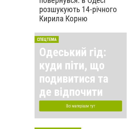
повернувся: в Одесі
розшукують 14-річного
Кирила Корню
СПЕЦТЕМА
Одеський гід:
куди піти, що
подивитися та
де відпочити
Всі матеріали тут