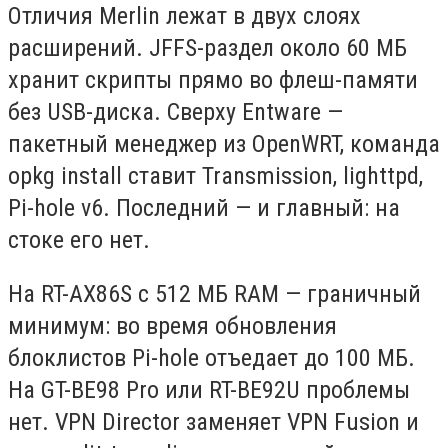
Отличия Merlin лежат в двух слоях
расширений. JFFS-раздел около 60 МБ
хранит скрипты прямо во флеш-памяти
без USB-диска. Сверху Entware —
пакетный менеджер из OpenWRT, команда
opkg install ставит Transmission, lighttpd,
Pi-hole v6. Последний — и главный: на
стоке его нет.
На RT-AX86S с 512 МБ RAM — граничный
минимум: во время обновления
блоклистов Pi-hole отъедает до 100 МБ.
На GT-BE98 Pro или RT-BE92U проблемы
нет. VPN Director заменяет VPN Fusion и