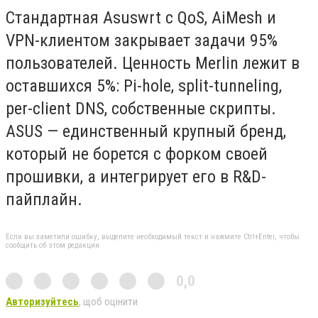
Стандартная Asuswrt с QoS, AiMesh и
VPN-клиентом закрывает задачи 95%
пользователей. Ценность Merlin лежит в
оставшихся 5%: Pi-hole, split-tunneling,
per-client DNS, собственные скрипты.
ASUS — единственный крупный бренд,
который не борется с форком своей
прошивки, а интегрирует его в R&D-
пайплайн.
Если вы заметили ошибку, выделите необходимый текст и нажмите Ctrl+Enter, чтобы
сообщить об этом редакции
0,0
Авторизуйтесь
, щоб оцінити