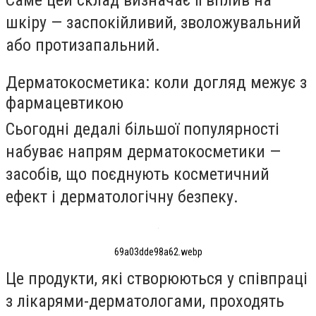
Саме цей склад визначає її вплив на
шкіру — заспокійливий, зволожувальний
або протизапальний.
Дерматокосметика: коли догляд межує з
фармацевтикою
Сьогодні дедалі більшої популярності
набуває напрям дерматокосметики —
засобів, що поєднують косметичний
ефект і дерматологічну безпеку.
69a03dde98a62.webp
Це продукти, які створюються у співпраці
з лікарями-дерматологами, проходять