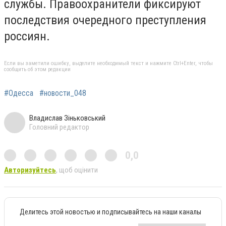
службы. Правоохранители фиксируют
последствия очередного преступления
россиян.
Если вы заметили ошибку, выделите необходимый текст и нажмите Ctrl+Enter, чтобы
сообщить об этом редакции
#Одесса
#новости_048
Владислав Зіньковський
Головний редактор
0,0
Авторизуйтесь
, щоб оцінити
Делитесь этой новостью и подписывайтесь на наши каналы