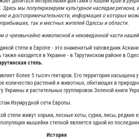
жает делиться интересными фактами о нашем крае в рубр
 Здесь мы популяризируем культурное наследие региона, е
хню и достопримечательности, информация о которых мож
оприбывших, так и местных жителей Одессы и области.
ем о чрезвычайно живописной и неизведанной части нашей
дикой степи в Европе - это знаменитый заповедник Аскани
 также находится в Украине - в Тарутинском районе в Одес
арутинская степь.
авляет более 5 тысяч гектаров. Его территория насыщена 
ое количество растений и животных, обитающих в природно
гу Украины и растительных группировок Зеленой книги Укр
ктом Изумрудной сети Европы.
ой степи живут хорьки, лесные коты, сурки, лисы, редкие 
, популяция мышейки степной является одной из последних
История