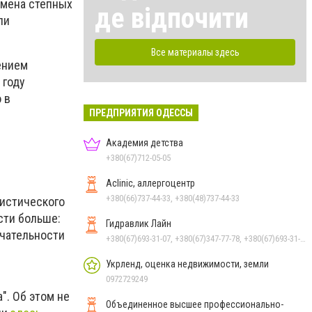
емена степных
де відпочити
ли
Все материалы здесь
ением
 году
 в
ПРЕДПРИЯТИЯ ОДЕССЫ
Академия детства
+380(67)712-05-05
Aclinic, аллергоцентр
+380(66)737-44-33, +380(48)737-44-33
ристического
сти больше:
Гидравлик Лайн
чательности
+380(67)693-31-07, +380(67)347-77-78, +380(67)693-31-07, +380(67)547-46-27, +380(67)679-57-97, +380(67)219-04-57, +380(50)383-31-07, +380(67)219-04-70
Укрленд, оценка недвижимости, земли
0972729249
". Об этом не
Объединенное высшее профессионально-