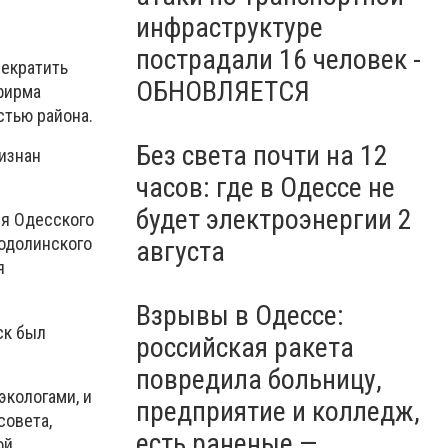
инфраструктуре
пострадали 16 человек -
рекратить
ОБНОВЛЯЕТСЯ
фирма
стью района.
Без света почти на 12
изнан
часов: где в Одессе не
будет электроэнергии 2
ия Одесского
лодолинского
августа
я
Взрывы в Одессе:
ск был
российская ракета
повредила больницу,
кологами, и
предприятие и колледж,
совета,
есть раненые —
ой