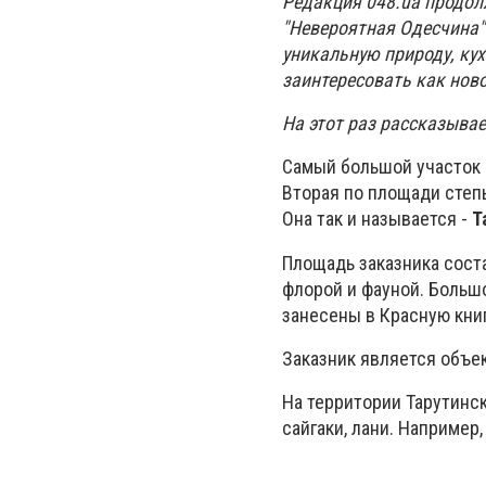
Редакция 048.ua продол
"Невероятная Одесчина".
уникальную природу, ку
заинтересовать как нов
На этот раз рассказыва
Самый большой участок 
Вторая по площади степь
Она так и называется -
Т
Площадь заказника сост
флорой и фауной. Больш
занесены в Красную кни
Заказник является объе
На территории Тарутинск
сайгаки, лани. Например