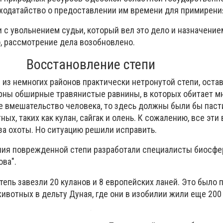
ходатайство о предоставлении им времени для примирени
и с увольнением судьи, который вел это дело и назначение
 рассмотрение дела возобновлено.
Восстановление степи
н из немногих районов практически нетронутой степи, оста
ерны обширные травянистые равнины, в которых обитает 
не вмешательство человека, то здесь должны были бы паст
ых, таких как кулан, сайгак и олень. К сожалению, все эти
-за охоты. Но ситуацию решили исправить.
ния поврежденной степи разработали специалисты биосфе
ова".
тепь завезли 20 куланов и 8 европейских ланей. Это было
ивотных в дельту Дуная, где они в изобилии жили еще 200 