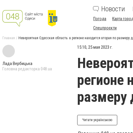
Новости
Погода
Карта горо
Спецпроєкти
Главная
Невероятная Одесская область: в регионе находится вторая по размеру д
15:10, 25 мая 2023 г.
Невероят
Лада Вербицька
Головна редакторка 048.ua
регионе 
размеру 
Читати українською