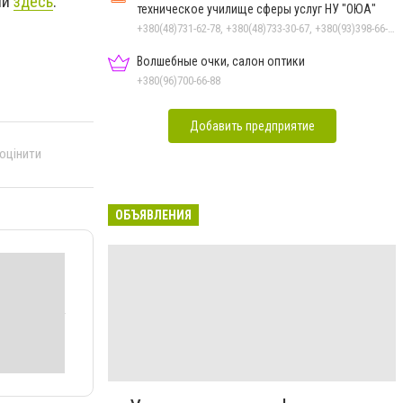
ли
здесь
.
техническое училище сферы услуг НУ "ОЮА"
+380(48)731-62-78, +380(48)733-30-67, +380(93)398-66-30
Волшебные очки, салон оптики
+380(96)700-66-88
Добавить предприятие
 оцінити
ОБЪЯВЛЕНИЯ