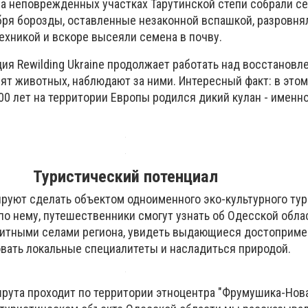
 на неповрежденных участках Тарутинской степи собрали с
абря борозды, оставленные незаконной вспашкой, разровня
ехникой и вскоре высеяли семена в почву.
ия Rewilding Ukraine продолжает работать над восстановл
ят животных, наблюдают за ними. Интересный факт: в этом
0 лет на территории Европы родился дикий кулан - именно
Туристический потенциал
ируют сделать объектом одноименного эко-культурного ту
по нему, путешественники смогут узнать об Одесской обла
ритными селами региона, увидеть выдающиеся достоприме
овать локальные специалитеты и насладиться природой.
рута проходит по территории этноцентра "Фрумушика-Нова