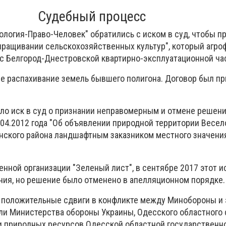
Судебный процесс
ология-Право-Человек" обратились с иском в суд, чтобы п
ыращивании сельскохозяйственных культур", который агро
с Белгород-Днестровской квартирно-эксплуатационной ча
е распахивание земель бывшего полигона. Договор был пр
о иск в суд о признании неправомерным и отмене решен
6.04.2012 года "Об объявлении природной территории Весе
инского района ландшафтным заказником местного значени
нной организации "Зеленый лист", в сентябре 2017 этот и
ния, но решение было отменено в апелляционном порядке.
 положительные сдвиги в конфликте между Минобороны и э
ели Министерства обороны Украины, Одесского областного 
и природных ресурсов Одесской областной государственн