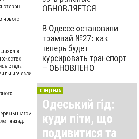
я сторон.
ОБНОВЛЯЕТСЯ
м нового
В Одессе остановили
трамвай №27: как
теперь будет
вшихся в
курсировать транспорт
множество
ись стада
– ОБНОВЛЕНО
 виды исчезли
СПЕЦТЕМА
рного
Одеський гід:
 первым шагом
куди піти, що
лет назад.
подивитися та