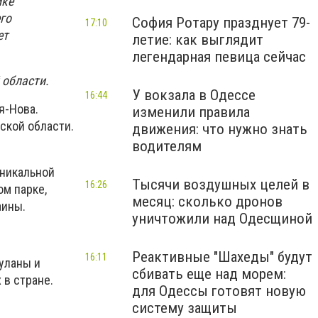
ике
го
София Ротару празднует 79-
17:10
ет
летие: как выглядит
легендарная певица сейчас
 области.
У вокзала в Одессе
16:44
я-Нова.
изменили правила
ской области.
движения: что нужно знать
водителям
уникальной
Тысячи воздушных целей в
16:26
м парке,
месяц: сколько дронов
аины.
уничтожили над Одесщиной
Реактивные "Шахеды" будут
16:11
куланы и
сбивать еще над морем:
 в стране.
для Одессы готовят новую
систему защиты