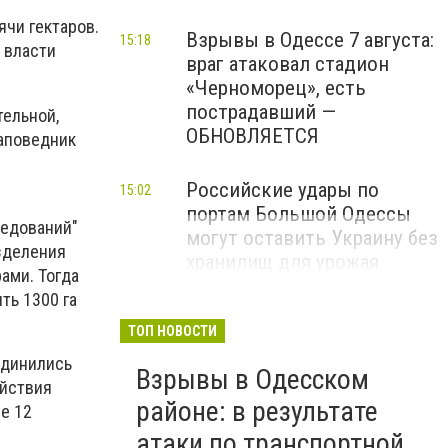
чи гектаров.
Взрывы в Одессе 7 августа:
15:18
 власти
враг атаковал стадион
«Черноморец», есть
пострадавший —
тельной,
ОБНОВЛЯЕТСЯ
заповедник
Российские удары по
15:02
портам Большой Одессы
ледований"
могут оставить Украину без
азделения
хранилищ для урожая
ами. Тогда
ть 1300 га
ТОП НОВОСТИ
единились
Взрывы в Одесском
ействия
районе: в результате
е 12
атаки по транспортной