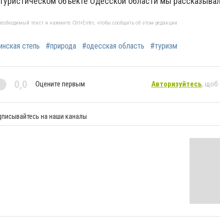
 туристическом объекте Одесской области мы рассказыва
еобходимый текст и нажмите Ctrl+Enter, чтобы сообщить об этом редакции
инская степь
#природа
#одесская область
#туризм
0,0
Оцените первым
Авторизуйтесь
, щоб
дписывайтесь на наши каналы