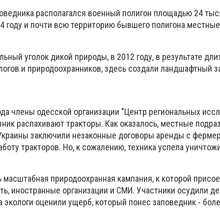
поведника располагался военный полигон площадью 24 тыся
04 году и почти всю территорию бывшего полигона местные
льный уголок дикой природы, в 2012 году, в результате дли
логов и природоохранников, здесь создали ландшафтный 
года члены одесской организации "Центр региональных исс
зник распахивают тракторы. Как оказалось, местные подр
краины заключили незаконные договоры аренды с фермер
боту тракторов. Но, к сожалению, техника успела уничтожи
сь масштабная природоохранная кампания, к которой присо
ть, иностранные организации и СМИ. Участники осудили д
 экологи оценили ущерб, который понес заповедник - боле