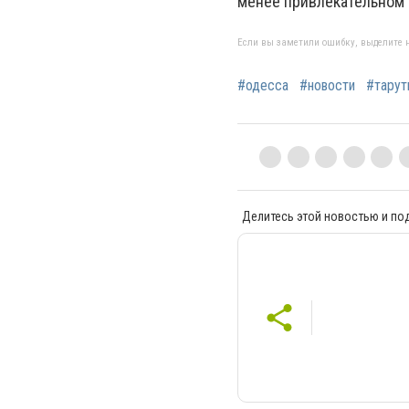
менее привлекательном
Если вы заметили ошибку, выделите н
#одесса
#новости
#тарут
Делитесь этой новостью и по