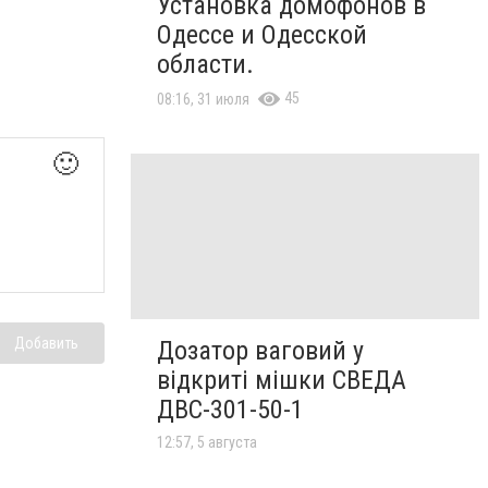
Установка домофонов в
Одессе и Одесской
области.
45
08:16, 31 июля
🙂
Добавить
Дозатор ваговий у
відкриті мішки СВЕДА
ДВС-301-50-1
12:57, 5 августа