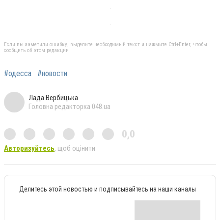
Если вы заметили ошибку, выделите необходимый текст и нажмите Ctrl+Enter, чтобы
сообщить об этом редакции
#одесса
#новости
Лада Вербицька
Головна редакторка 048.ua
0,0
Авторизуйтесь
, щоб оцінити
Делитесь этой новостью и подписывайтесь на наши каналы