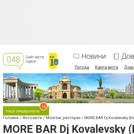
Новини
Дов
Погода
Карта міста
Дові
16
Наші спецпроєкти
Головна
Фотозвіти
More bar, ресторан
MORE BAR Dj Kovalevsky (К
MORE BAR Dj Kovalevsky (