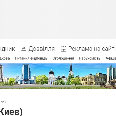
ідник
Дозвілля
Реклама на сайті
дкова
Питання-відповідь
Оголошення
Нерухомість
Афіш
иев)
Киев)