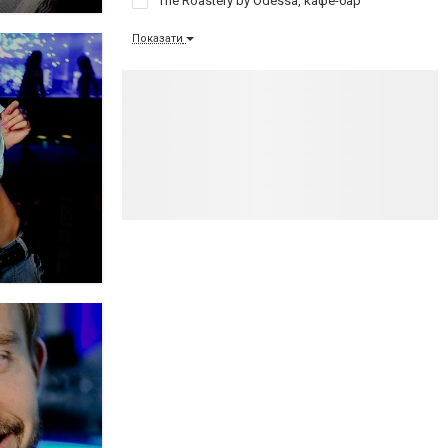
The Roastery by Odessa, кафе-бар
Показати