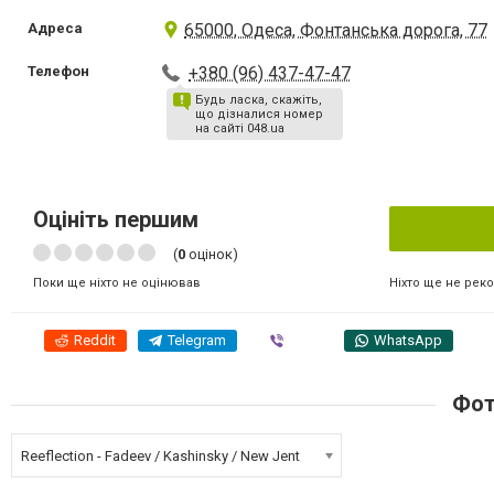
Адреса
65000, Одеса, Фонтанська дорога, 77
Телефон
+380 (96) 437-47-47
Будь ласка, скажіть,
що дізналися номер
на сайті 048.ua
Оцініть першим
(
0
оцінок)
Ніхто ще не рек
Поки ще ніхто не оцінював
Reddit
Telegram
Viber
WhatsApp
Фот
Reeflection - Fadeev / Kashinsky / New Jent