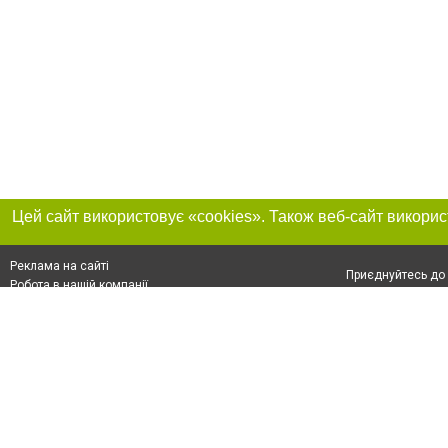
Реклама на сайті
Приєднуйтесь до 
Робота в нашій компанії
Франшиза "CitySites"
Про нас
Контакт
+38 (066) 776-47-45
З питань реклами: +38 (066) 776-47-45. E-mail:
Допускається цит
reklama@048.ua
обов'язкового по
відкритого для по
якості джерела. 