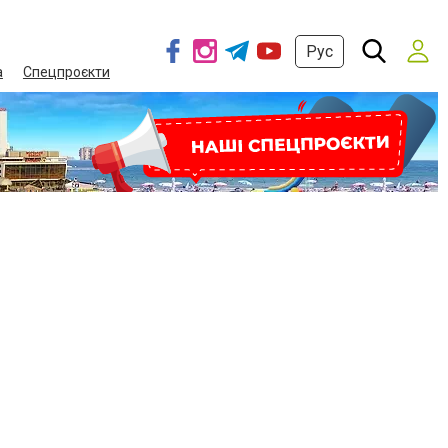
Рус
а
Спецпроєкти