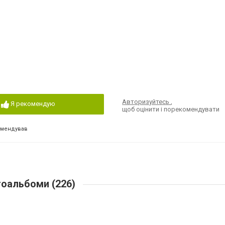
Авторизуйтесь
,
Я рекомендую
щоб оцінити і порекомендувати
омендував
оальбоми (226)