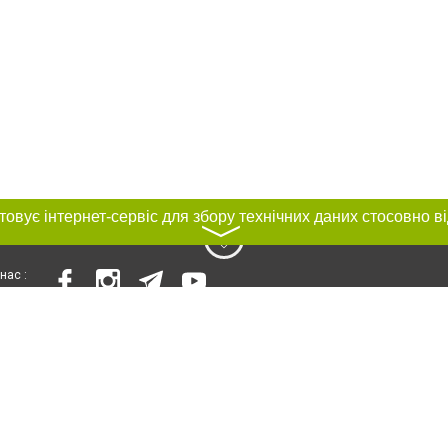
〉
нас :
и
Автори проєкту
ування матеріалів без отримання попередньої згоди за умови розміщення в т
силання на сайт міста Одеси. Для інтернет-видань обов'язкове розміщення 
шукових систем гіперпосилання на цитовані статті не нижче другого абзацу в
Порушення виняткових прав переслідується Законом.