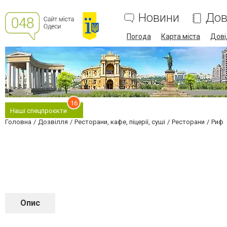
Новини
Дов
Погода
Карта міста
Дові
16
Наші спецпроєкти
Головна
Дозвілля
Ресторани, кафе, піцерії, суші
Ресторани
Риф
Опис