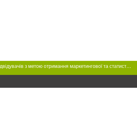
Цей сайт використовує «cookies». Також веб-сайт використовує інтернет-сервіс для збору технічних даних стосовно відвідувачів з метою отримання маркетингової та статистичної інформації. Умови обробки даних відвідувачів сайту див.
ексті
прямого,
 тексті або в