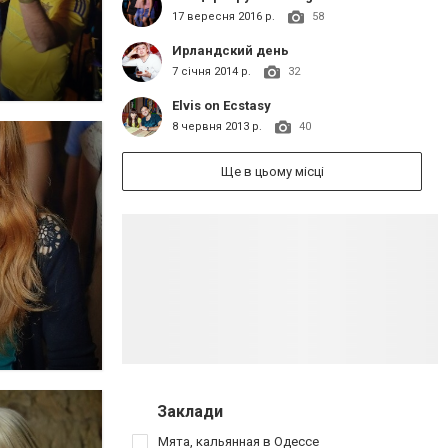
17 вересня 2016 р.
58
Ирландский день
7 січня 2014 р.
32
Elvis on Ecstasy
8 червня 2013 р.
40
Ще в цьому місці
Заклади
Мята, кальянная в Одессе