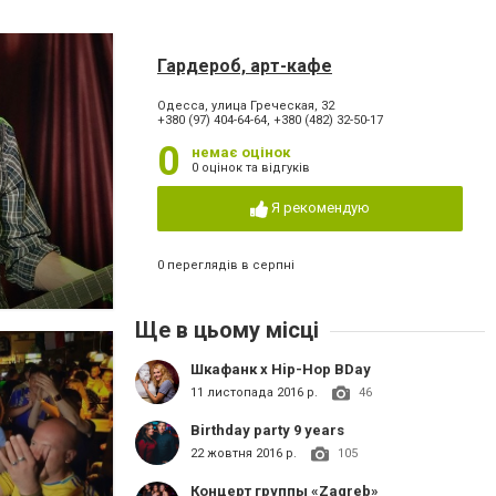
Гардероб, арт-кафе
Одесса, улица Греческая, 32
+380 (97) 404-64-64, +380 (482) 32-50-17
0
немає оцінок
0 оцінок та відгуків
Я рекомендую
0 переглядів в серпні
Ще в цьому місці
Шкафанк x Hip-Hop BDay
11 листопада 2016 р.
46
Birthday party 9 years
22 жовтня 2016 р.
105
Концерт группы «Zagreb»