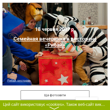
18 червня 2017 р.
Семейная вечеринка в ресторане
«Рибай»
56
Рибай, ресторан
Ще фотозвіти
Фільтри
Цей сайт використовує «cookies». Також веб-сайт використовує інтернет-сервіс для збору технічних даних стосовно відвідувачів з метою отримання маркетингової та статистичної інформації. Умови обробки даних відвідувачів сайту див.
〉