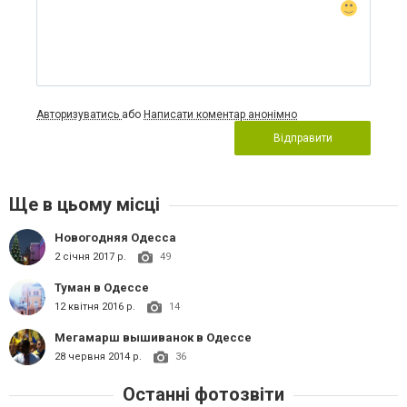
Авторизуватись
або
Написати коментар анонімно
Відправити
Ще в цьому місці
Новогодняя Одесса
2 січня 2017 р.
49
Туман в Одессе
12 квітня 2016 р.
14
Мегамарш вышиванок в Одессе
28 червня 2014 р.
36
Останні фотозвіти