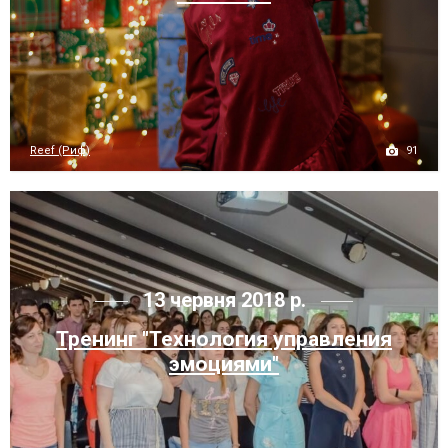
91
Reef (Риф)
13 червня 2018 р.
Тренинг "Технология управления
эмоциями"