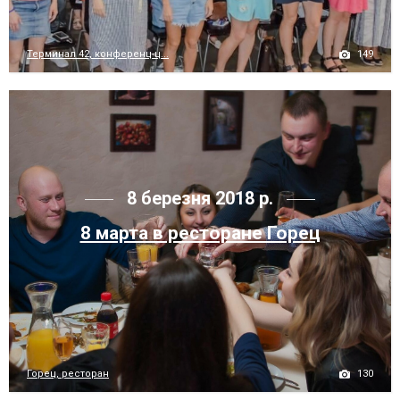
149
Терминал 42, конференц-ц...
8 березня 2018 р.
8 марта в ресторане Горец
130
Горец, ресторан