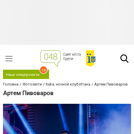
16
Наші спецпроєкти
Головна
Фотозвіти
Itaka, ночной клуб Итака
Артем Пивоваров
Артем Пивоваров