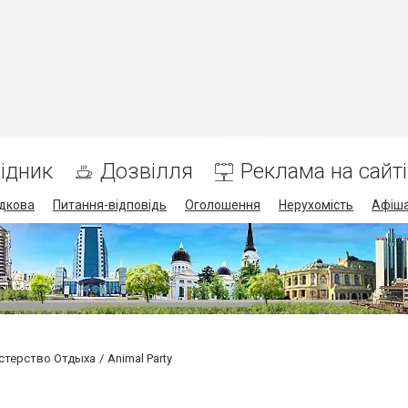
ідник
Дозвілля
Реклама на сайті
дкова
Питання-відповідь
Оголошення
Нерухомість
Афіш
истерство Отдыха
Animal Party