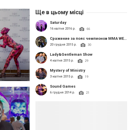
Ще в цьому місці
Saturday
16 квітня 2016 р.
66
Сражение за пояс чемпионов MMA WEST FIGHT
20 грудня 2015 р.
30
Lady&Gentleman Show
4 квітня 2015 р.
29
Mystery of Ministry
3 квітня 2015 р.
19
Sound Games
6 грудня 2014 р.
21