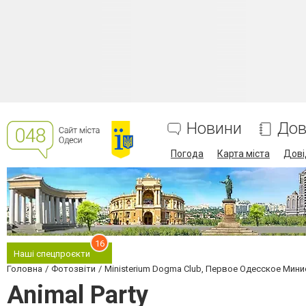
Новини
Дов
Погода
Карта міста
Дові
16
Наші спецпроєкти
Головна
Фотозвіти
Ministerium Dogma Club, Первое Одесское Мин
Animal Party