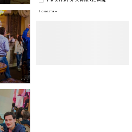
The Roastery by Odessa, кафе-бар
Показати