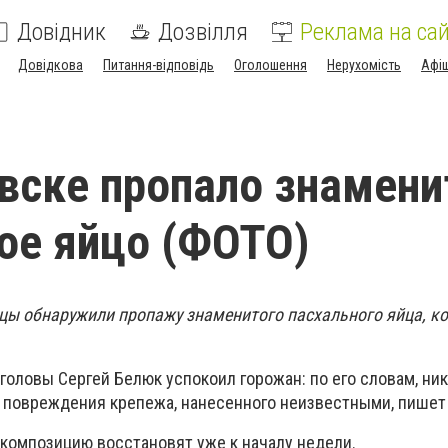
Довідник
Дозвілля
Реклама на сай
Довідкова
Питання-відповідь
Оголошення
Нерухомість
Афі
вске пропало знамени
ое яйцо (ФОТО)
вцы обнаружили пропажу знаменитого пасхального яйца, ко
головы Сергей Белюк успокоил горожан: по его словам, ни
-за повреждения крепежа, нанесенного неизвестными, пише
 композицию восстановят уже к началу недели.