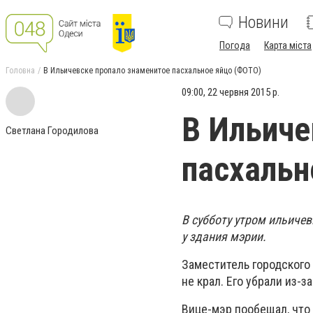
Новини
Погода
Карта міста
Головна
В Ильичевске пропало знаменитое пасхальное яйцо (ФОТО)
09:00, 22 червня 2015 р.
В Ильиче
Светлана Городилова
пасхальн
В субботу утром ильиче
у здания мэрии.
Заместитель городского 
не крал. Его убрали из
Вице-мэр пообещал, что