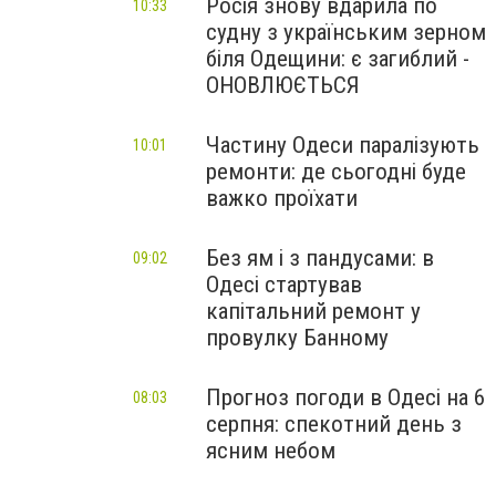
Росія знову вдарила по
10:33
судну з українським зерном
біля Одещини: є загиблий -
ОНОВЛЮЄТЬСЯ
Частину Одеси паралізують
10:01
ремонти: де сьогодні буде
важко проїхати
Без ям і з пандусами: в
09:02
Одесі стартував
капітальний ремонт у
провулку Банному
Прогноз погоди в Одесі на 6
08:03
серпня: спекотний день з
ясним небом