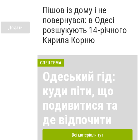
Пішов із дому і не
повернувся: в Одесі
Додати
розшукують 14-річного
Кирила Корню
СПЕЦТЕМА
Одеський гід:
куди піти, що
подивитися та
де відпочити
Всі матеріали тут