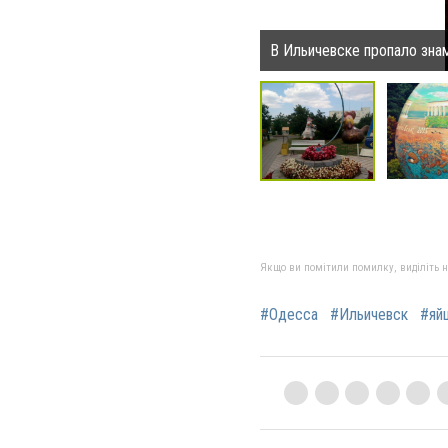
В Ильичевске пропало знам
Якщо ви помітили помилку, виділіть нео
#Одесса
#Ильичевск
#яй