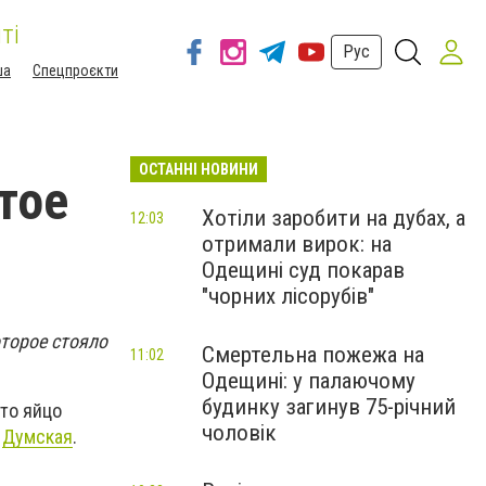
ті
Рус
ша
Спецпроєкти
ОСТАННІ НОВИНИ
тое
Хотіли заробити на дубах, а
12:03
отримали вирок: на
Одещині суд покарав
"чорних лісорубів"
торое стояло
Смертельна пожежа на
11:02
Одещині: у палаючому
будинку загинув 75-річний
кто яйцо
чоловік
т
Думская
.