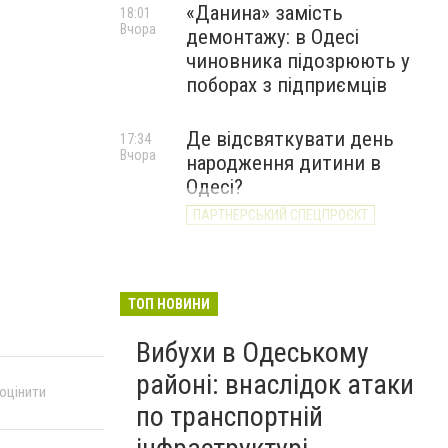
«Данина» замість
18:01
Вчора
демонтажу: в Одесі
В Ильичевске пропало знаменитое пасхальное яйцо
чиновника підозрюють у
поборах з підприємців
Де відсвяткувати день
17:34
Вчора
народження дитини в
Одесі?
ПАРТНЕРСЬКИЙ СПЕЦПРОЄКТ
ТОП НОВИНИ
Вибухи в Одеському
районі: внаслідок атаки
 оцінити
по транспортній