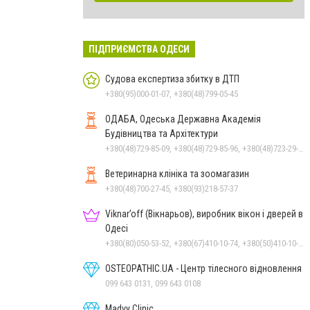
ПІДПРИЄМСТВА ОДЕСИ
Судова експертиза збитку в ДТП
+380(95)000-01-07, +380(48)799-05-45
ОДАБА, Одеська Державна Академія
Будівництва та Архітектури
+380(48)729-85-09, +380(48)729-85-96, +380(48)723-29-55
Ветеринарна клініка та зоомагазин
+380(48)700-27-45, +380(93)218-57-37
Viknar’off (Вікнарьов), виробник вікон і дверей в
Одесі
+380(80)050-53-52, +380(67)410-10-74, +380(50)410-10-78
OSTEOPATHIC.UA - Центр тілесного відновлення
099 643 0131, 099 643 0108
Madvy Clinic