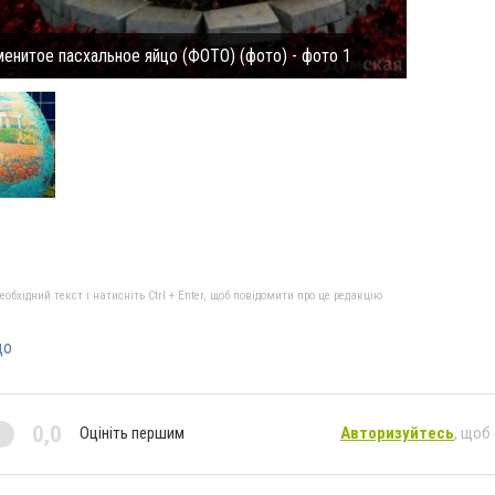
енитое пасхальное яйцо (ФОТО) (фото) - фото 1
бхідний текст і натисніть Ctrl + Enter, щоб повідомити про це редакцію
цо
0,0
Оцініть першим
Авторизуйтесь
, щоб