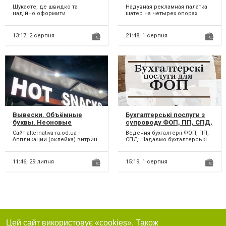
картка за вигідною ціною
рекламы возведение 5-15
Шукаєте, де швидко та
Надувная рекламная палатка
мин
надійно оформити
шатер на четырех опорах
автострахування онлайн?
компании Слон похожа на
Пропонуємо професійний
мобильную надувную
підбір страхов...
студию...
13:17,
2 серпня
21:48,
1 серпня
Вывески. Объёмные
Бухгалтерські послуги з
буквы. Неоновые
супроводу ФОП, ПП, СПД,
надписи. Ростовые
підприємців. Онлайн.
Сайт alternativa-ra.od.ua -
Ведення бухгалтерії ФОП, ПП,
фигуры. Оклейка витрин.
Аппликации (оклейка) витрин
СПД: Надаємо бухгалтерські
Ремонт рекламы.
и брендирование
послуги з ведення та
автотранпорта плёнками...
здавання звітів для при...
11:46,
29 липня
15:19,
1 серпня
Цей сайт використовує «cookies». Також