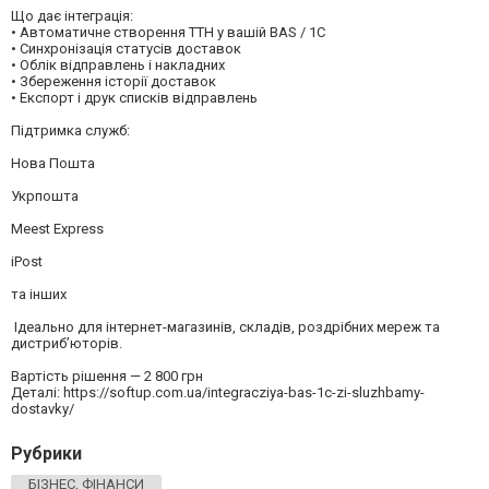
Що дає інтеграція:
• Автоматичне створення ТТН у вашій BAS / 1C
• Синхронізація статусів доставок
• Облік відправлень і накладних
• Збереження історії доставок
• Експорт і друк списків відправлень
Підтримка служб:
Нова Пошта
Укрпошта
Meest Express
iPost
та інших
‍ Ідеально для інтернет-магазинів, складів, роздрібних мереж та
дистриб’юторів.
Вартість рішення — 2 800 грн
Деталі: https://softup.com.ua/integracziya-bas-1c-zi-sluzhbamy-
dostavky/
Рубрики
БІЗНЕС, ФІНАНСИ