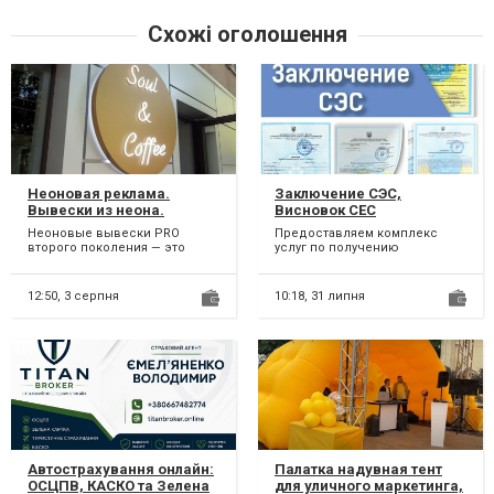
Схожі оголошення
Неоновая реклама.
Заключение СЭС,
Вывески из неона.
Висновок СЕС
Неоновые надписи.
Неоновые вывески PRO
Предоставляем комплекс
Объёмные буквы.
второго поколения — это
услуг по получению
Баннеры. Таблички.
высокотехнологичный
санитарно-
стандарт в индустрии
эпидемиологического
наружной рекла...
заключения
12:50,
3 серпня
10:18,
31 липня
Украины(заключени...
Автострахування онлайн:
Палатка надувная тент
ОСЦПВ, КАСКО та Зелена
для уличного маркетинга,