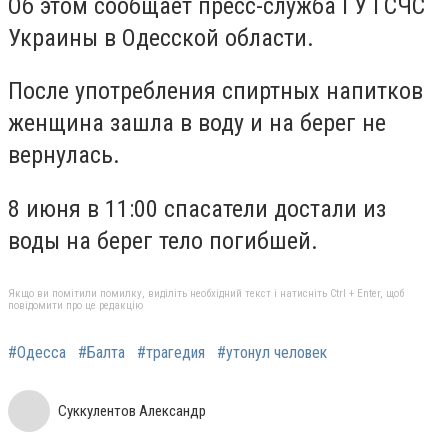
Об этом сообщает пресс-служба ГУ ГСЧС
Украины в Одесской области.
После употребления спиртных напитков
женщина зашла в воду и на берег не
вернулась.
8 июня в 11:00 спасатели достали из
воды на берег тело погибшей.
Якщо ви помітили помилку, виділіть необхідний текст і натисніть Ctrl + Enter, щоб
повідомити про це редакцію
#Одесса
#Балта
#трагедия
#утонул человек
Суккулентов Александр