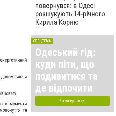
повернувся: в Одесі
розшукують 14-річного
Кирила Корню
СПЕЦТЕМА
Одеський гід:
 енергетичний
куди піти, що
подивитися та
, допомагаючи
де відпочити
івновагу.
Всі матеріали тут
но в моменти
мопочуття та