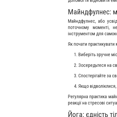
допомогти відновити емо
Майндфулнес: ми
Майндфулнес, або усвід
поточному моменті, н
інструментом для самок
Як почати практикувати
Виберіть зручне мі
Зосередьтеся на с
Спостерігайте за с
Якщо відволіклися,
Регулярна практика май
реакції на стресові ситуац
Йога: єдність ті