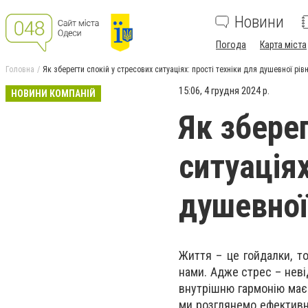
Новини
Погода
Карта міста
Головна
Як зберегти спокій у стресових ситуаціях: прості техніки для душевної рів
15:06, 4 грудня 2024 р.
НОВИНИ КОМПАНІЙ
Як зберег
ситуаціях
душевної
Життя – це гойдалки, то
нами. Адже стрес – неві
внутрішню гармонію має 
ми розглянемо ефективні