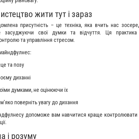
ційну рівновагу.
стецтво жити тут і зараз
омлена присутність – це техніка, яка вчить нас зосер
е засуджуючи свої думки та відчуття. Ця практик
онтролю та управління стресом.
 майндфулнес:
сце та позу
воєму диханні
воїми думками, не оцінюючи їх
 м'яко поверніть увагу до дихання
ндфулнесу допоможе вам навчитися краще контролювати с
ії.
ла і розуму