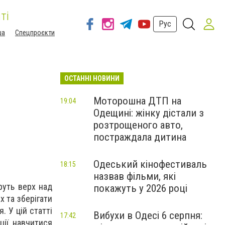
ті
Рус
ша
Спецпроєкти
ОСТАННІ НОВИНИ
Моторошна ДТП на
19:04
Одещині: жінку дістали з
розтрощеного авто,
постраждала дитина
Одеський кінофестиваль
18:15
назвав фільми, які
еруть верх над
покажуть у 2026 році
х та зберігати
. У цій статті
Вибухи в Одесі 6 серпня:
17:42
ії, навчитися