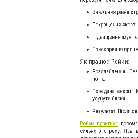
Зниження рівня стр
Покращення якості
Підвищення імуніте
Прискорення процес
Як працює Рейки:
Розслаблення
: Се
потік.
Передача енергії
: 
усунути блоки.
Результат
: Після с
Рейки практика
допомаг
сильного стресу. Наві