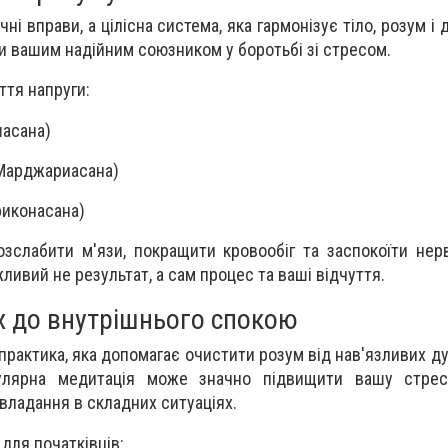
чні вправи, а цілісна система, яка гармонізує тіло, розум і 
и вашим надійним союзником у боротьбі зі стресом.
ття напруги:
шасана)
(Марджариасана)
риконасана)
зслабити м'язи, покращити кровообіг та заспокоїти нер
жливий не результат, а сам процес та ваші відчуття.
х до внутрішнього спокою
практика, яка допомагає очистити розум від нав'язливих д
гулярна медитація може значно підвищити вашу стресо
овладання в складних ситуаціях.
 для початківців: