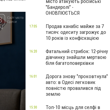
місто атакують російські
"Бандеролі" -
ОНОВЛЮЄТЬСЯ
Продав канабіс майже за 7
17:05
тисяч: одеситу загрожує до
10 років із конфіскацією
Фатальний стрибок: 12-річну
16:20
дівчинку знайшли мертвою
біля багатоповерхівки
Дорога знову "проковтнула"
16:01
авто: в Одесі легковик
повністю провалився під
землю
Топ-10 місць для селфі в
15:30