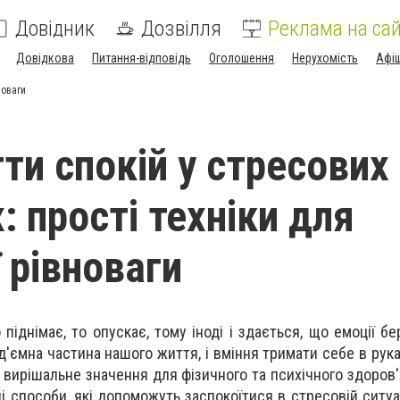
Довідник
Дозвілля
Реклама на сай
Довідкова
Питання-відповідь
Оголошення
Нерухомість
Афі
новаги
ти спокій у стресових
: прості техніки для
 рівноваги
 піднімає, то опускає, тому іноді і здається, що емоції б
д'ємна частина нашого життя, і вміння тримати себе в рука
вирішальне значення для фізичного та психічного здоров'я
 способи, які допоможуть заспокоїтися в стресовій ситуац