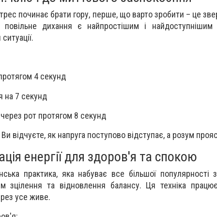
трес починає брати гору, перше, що варто зробити – це зве
, повільне дихання є найпростішим і найдоступнішим
 ситуації.
 протягом 4 секунд
 на 7 секунд
 через рот протягом 8 секунд
. Ви відчуєте, як напруга поступово відступає, а розум про
ація енергії для здоров'я та спокою
нська практика, яка набуває все більшої популярності 
ям зцілення та відновлення балансу. Ця техніка працю
ерез усе живе.
ов'я: