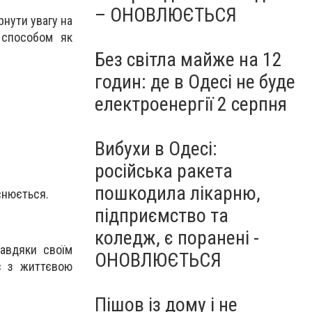
– ОНОВЛЮЄТЬСЯ
рнути увагу на
 способом як
Без світла майже на 12
годин: де в Одесі не буде
електроенергії 2 серпня
Вибухи в Одесі:
російська ракета
пошкодила лікарню,
яснюється.
підприємство та
коледж, є поранені -
завдяки своїм
ОНОВЛЮЄТЬСЯ
є з життєвою
Пішов із дому і не