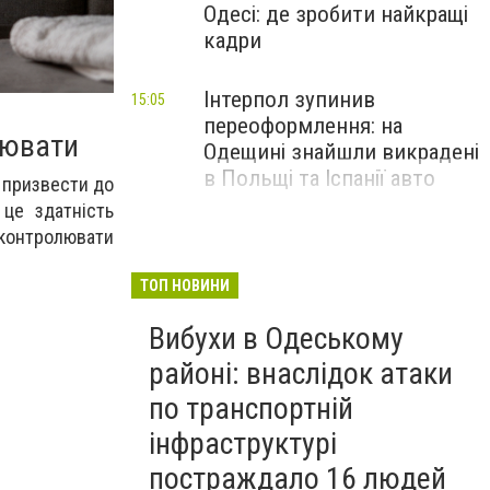
Одесі: де зробити найкращі
кадри
Інтерпол зупинив
15:05
переоформлення: на
лювати
Одещині знайшли викрадені
в Польщі та Іспанії авто
е призвести до
 це здатність
 контролювати
ТОП НОВИНИ
Вибухи в Одеському
районі: внаслідок атаки
по транспортній
інфраструктурі
постраждало 16 людей