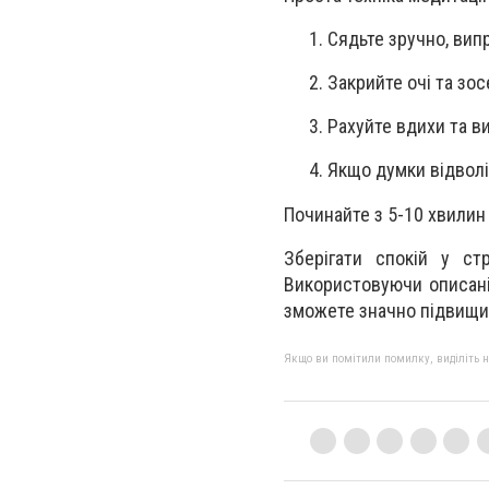
Сядьте зручно, вип
Закрийте очі та зо
Рахуйте вдихи та ви
Якщо думки відволі
Починайте з 5-10 хвилин 
Зберігати спокій у ст
Використовуючи описані 
зможете значно підвищит
Якщо ви помітили помилку, виділіть нео