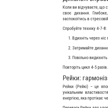
Коли ви відчуваєте, що с
своє дихання. Глибоке
заспокоїтись в стресовій
Спробуйте техніку 4-7-8:
Вдихніть через ніс
Затримайте дихання
Повільно видихніть
Повторіть цикл 4-5 разів
Рейки: гармоніз
Рейки (Рейкі) – це япо
унікальним властивост
енергією, яка протікає ч
Переваги Рейки для здор