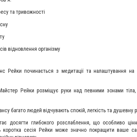
есу та тривожності
 сну
ту
ів відновлення організму
анс Рейки починається з медитації та налаштування на
Майстер Рейки розміщує руки над певними зонами тіла
еансу багато людей відчувають спокій, легкість та душевну р
ає досягти глибокого розслаблення, що особливо цін
ть коротка сесія Рейки може значно покращити ваше са