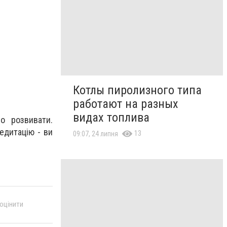
Котлы пиролизного типа
работают на разных
видах топлива
о розвивати.
едитацію - ви
13
09:07, 24 липня
 оцінити