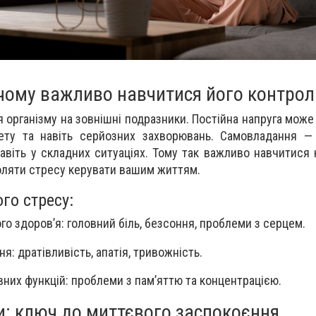
і чому важливо навчитися його контро
я організму на зовнішні подразники. Постійна напруга мож
тету та навіть серйозних захворювань. Самовладання —
авіть у складних ситуаціях. Тому так важливо навчитися
воляти стресу керувати вашим життям.
го стресу:
го здоров’я: головний біль, безсоння, проблеми з серцем.
: дратівливість, апатія, тривожність.
вних функцій: проблеми з пам’яттю та концентрацією.
и: ключ до миттєвого заспокоєння