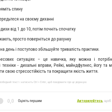
ряміть спину
середьтеся на своєму диханні
дихи від 1 до 10, потім почніть спочатку
кають, просто поверніться до рахунку
на день і поступово збільшуйте тривалість практики.
ресових ситуаціях – це навичка, яку можна і потрібн
техніки - дихальні вправи, Рейкі, майндфулнес, йогу та м
и свою стресостійкість та покращити якість життя.
бхідний текст і натисніть Ctrl + Enter, щоб повідомити про це редакцію
0,0
Оцініть першим
Авторизуйтесь
, щоб