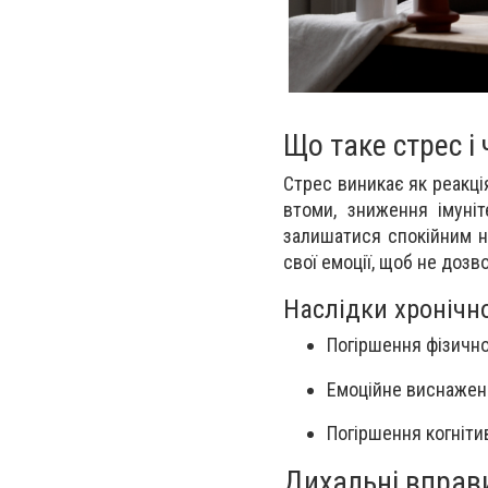
Що таке стрес 
Стрес виникає як реакці
втоми, зниження імуні
залишатися спокійним н
свої емоції, щоб не доз
Наслідки хронічно
Погіршення фізично
Емоційне виснаження
Погіршення когніти
Дихальні вправ