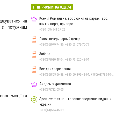
ПІДПРИЄМСТВА ОДЕСИ
Ксенія Романівна, ворожіння на картах Таро,
еджуватися на
зняття порчі, приворот
а є потужним
+380 (68) 941 27 72
Люся, ветеринарний центр
+380(66)079-74-86, +380(63)572-70-79
Забава
+380(97)920-48-04, +380(73)920-48-04
Все для зварювання
+380(95)855-66-83, +380(50)392-42-94, +380(63)735-10-12
Академія дитинства
+380(67)712-05-05
вої емоції та
Sport-express.ua – головне спортивне видання
України
+380(44)534-45-59