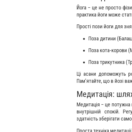
Йога – це не просто фізи
практика йоги може стат
Прості пози йоги для зня
Поза дитини (Бала
Поза кота-корови 
Поза трикутника (Т
Ці асани допоможуть ро
Пам'ятайте, що в йозі ва
Медитація: шля
Медитація – це потужна 
внутрішній спокій. Ре
здатність зберігати сам
Проста техніка медитації