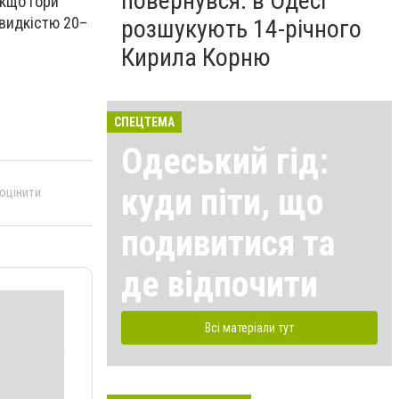
повернувся: в Одесі
якщо гори
швидкістю 20–
розшукують 14-річного
Кирила Корню
СПЕЦТЕМА
Одеський гід:
куди піти, що
 оцінити
подивитися та
де відпочити
Всі матеріали тут