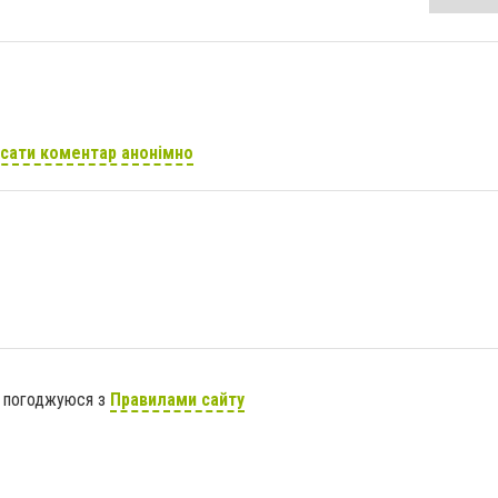
сати коментар анонімно
я погоджуюся з
Правилами сайту