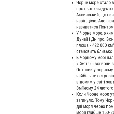
Чорне море стало в
про нього згадуєтьс
Аксинський, що озн
навігацією. Але пі
називатися Понтом 
У Чорне море, яким
Дунай і Дніпро. Воно
площа - 422 000 км²
становить близько 
В Чорному морі нал
«Свята» і всі вони 
Острови у чорному м
найбільше островів,
відомим у світі зав
Зміїному 24 лютого 
Коли Чорне море ут
загинуло. Тому Чор
дні моря через пом
моря глибше 150-20