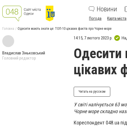
Новини
Погода
Карта міста
Головна
Одесити мають знати це: ТОП-10 цікавих фактів про Чорне море
14:15, 7 лютого 2023 р.
На
Одесити 
Владислав Зіньковський
Головний редактор
цікавих 
Читать на русском
У світі налічується 63 м
Чорне море складно назв
Кореспондент 048.ua під