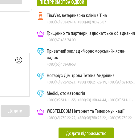
ПІДПРИЄМСТВА ОДЕСИ
TinaVet, ветеринарна клініка Тіна
+380(48)703-69-14, +380(48)703-28-87
Грищенко та партнери, адвокатське об'єднання
+380(67)485-74-00
Приватний заклад «Чорноморський» ясла-
садок
🙂
+380(66)453-68-58
Нотаріус Дімітрова Тетяна Андріївна
+380(48)772-92-21, +380(73)621-32-19, +380(98)621-32-19
Medici, стоматологія
+380(96)511-11-55, +380(93)158-44-44, +380(93)511-11-55
Додати
WESTELECOM | Інтернет та Телекомунікації
+380(48)750-22-22, +380(98)750-22-22, +380(95)750-22-22, +380(73)750-22-22
Додати підприємство