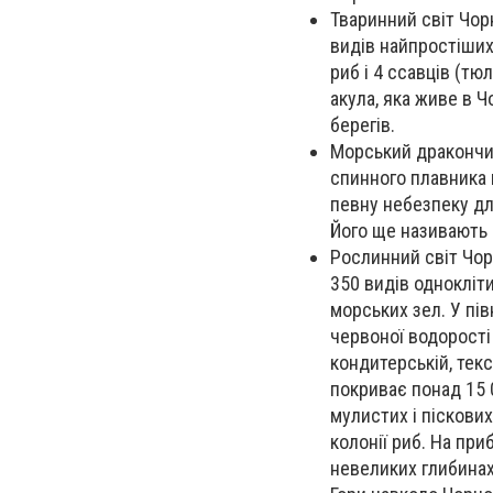
Тваринний світ Чор
видів найпростіших
риб і 4 ссавців (тю
акула, яка живе в Ч
берегів.
Морський дракончи
спинного плавника 
певну небезпеку дл
Його ще називають
Рослинний світ Чо
350 видів однокліти
морських зел. У пі
червоної водорості
кондитерській, текс
покриває понад 15 
мулистих і піскових
колонії риб. На пр
невеликих глибинах