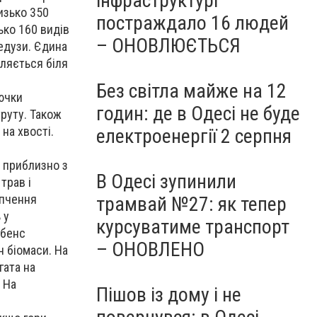
інфраструктурі
изько 350
постраждало 16 людей
ько 160 видів
– ОНОВЛЮЄТЬСЯ
медузи. Єдина
вляється біля
Без світла майже на 12
ючки
годин: де в Одесі не буде
руту. Також
на хвості.
електроенергії 2 серпня
 приблизно з
В Одесі зупинили
трав і
упчення
трамвай №27: як тепер
 у
курсуватиме транспорт
убенс
– ОНОВЛЕНО
н біомаси. На
гата на
 На
Пішов із дому і не