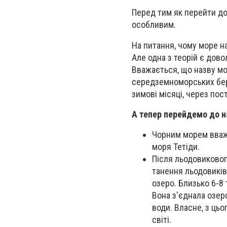
Перед тим як перейти до
особливим.
На питання, чому море на
Але одна з теорій є довол
Вважається, що назву мо
середземноморських бере
зимові місяці, через по
А тепер перейдемо до н
Чорним морем вваж
моря Тетіди.
Після льодовиковог
танення льодовиків
озеро. Близько 6-8
Вона з'єднала озер
води. Власне, з ць
світі.