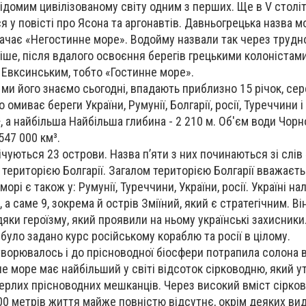
ідомим цивілізованому світу одним з перших. Ще в V століт
я у повісті про Ясона та аргонавтів. Давньогрецька назва м
ачає «Негостинне море». Водойму назвали так через трудн
зніше, після вдалого освоєння берегів грецькими колоністам
Евксинським, тобто «Гостинне море».
 ми його знаємо сьогодні, впадають приблизно 15 річок, се
 омиває береги України, Румунії, Болгарії, росії, Туреччини і 
, а найбільша Найбільша глибина - 2 210 м. Об'єм води Чор
547 000 км³.
ічуються 23 острови. Назва п’яти з них починаються зі слів
є територією Болгарії. Загалом територією Болгарії вважаєть
орі є також у: Румунії, Туреччини, України, росії. Україні н
 а саме 9, зокрема й острів Зміїний, який є стратегічним. В
дяки героїзму, який проявили на ньому українські захисники
було задано курс російському кораблю та росії в цілому.
ворювалось і до прісноводної біосфери потрапила солона в
не море має найбільший у світі відсоток сірководню, який у
ерлих прісноводних мешканців. Через високий вміст сірков
0 метрів життя майже повністю відсутнє, окрім деяких виді