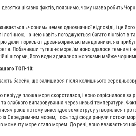
 десятки цікавих фактів, пояснимо, чому назва робить Чор
зивається «чорним» немає однозначної відповіді, і це його
і логічною, і з нею навіть погоджуються багато лінгвістів та
рю дали тюркські і древньоіранські мандрівники, які прибу
гів. Побачивши тутешнє море, їм воно здалося темним і н
стійні шторми, його води здавалися моряками майже чорним
ашого ТОП-10:
ають басейн, що залишився після колишнього середньоєвр
о періуду площа моря скоротилася, і воно опріснилося за 
 та слабкого випаровування через низькі температури. Фак
 тисяч років потому внаслідок землетрусу утворилася прот
о із Середземним морем, і ось тоді сюди ринули потоки мор
ого моменту море стало морем. До речі, воно вважається н