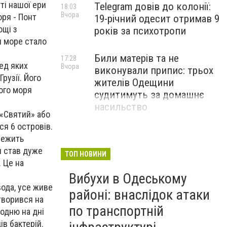
ті нашої ери
Telegram довів до колонії:
18:03
Вчора
оря - Понт
19-річний одесит отримав 9
ощі з
років за психотропи
и море стало
Били матерів та не
17:28
ред яких
Вчора
виконували припис: трьох
Грузії. Його
жителів Одещини
ного моря
судитимуть за домашнє
насильство
 «Святий» або
ся 6 островів.
алежить
ін став дуже
ТОП НОВИНИ
. Це на
Вибухи в Одеському
ода, усе живе
районі: внаслідок атаки
творився на
по транспортній
одню на дні
в бактерій.