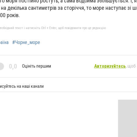
о моря постійно ростуть, а сама водойма збільшується. І, 
 на декілька сантиметрів за сторіччя, то море наступає зі 
00 років.
бхідний текст і натисніть Ctrl + Enter, щоб повідомити про це редакцію
аїна
#Чорне_море
0,0
Оцініть першим
Авторизуйтесь
, щоб
исуйтесь на наші канали