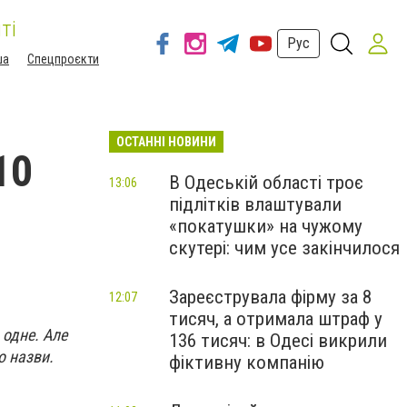
ті
Рус
ша
Спецпроєкти
ОСТАННІ НОВИНИ
10
В Одеській області троє
13:06
підлітків влаштували
«покатушки» на чужому
скутері: чим усе закінчилося
Зареєструвала фірму за 8
12:07
тисяч, а отримала штраф у
 одне. Але
136 тисяч: в Одесі викрили
о назви.
фіктивну компанію