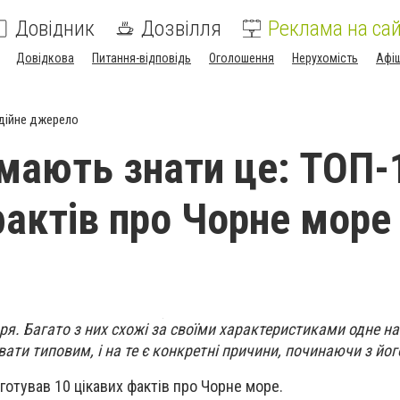
Довідник
Дозвілля
Реклама на сай
Довідкова
Питання-відповідь
Оголошення
Нерухомість
Афі
дійне джерело
мають знати це: ТОП-
фактів про Чорне море
оря. Багато з них схожі за своїми характеристиками одне на
ати типовим, і на те є конкретні причини, починаючи з йог
готував 10 цікавих фактів про Чорне море.