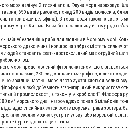
ного моря налічує 2 тисячі видів. Фауна моря нараховує: бл
 тварин, 650 видів ракових, понад 200 видів молюсків, близ
лень та три види дельфінів). В товщі води також плавають 
орному морі - Катран. Вона боїться людину й тому рідко з’я
к - найнебезпечніша риба для людини в Чорному морі. Кол
морського дракончика і кришок на зябрах містять сильну от
я людей становить скат-хвостокол, який має отруйний шип 
 рибою-котом.
рного моря представлений фітопланктоном, що складається
нних організмів, 280 видів донних макрофітів, кількох видів 
внічно-західній частині моря часто зустрічаються великі ск
 філофори, з якої добувають агар-агар, який використовують
тильній промисловості, а також у мікробіології. Філофора р
000 км² морського дна і нагромаджує понад 5 мільйонів тон
 відкладах спокійних заток росте морська трава зостера, ба
ибережних скелях можна зустріти ульву, або морський салат.
 росте бура водорість цистозіра.