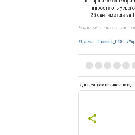
Гори навколо Чорног
підростають усього
25 сантиметрів за 1
Якщо ви помітили помилку, виділіть нео
#Одеса
#новини_048
#Укр
Діліться цією новиною та підп