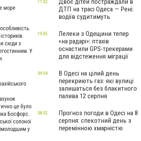
Двоє дітей постраждали в
11:02
не море
ДТП на трасі Одеса — Рені:
водіїв судитимуть
 особливість.
Лелеки з Одещини тепер
10:05
 істориків.
«на радарі»: птахів
ли сюди з
оснастили GPS-трекерами
егостинним. У
для відстеження міграції
и.
В Одесі на цілий день
09:04
перекриють газ: які вулиці
азійського
залишаться без блакитного
палива 12 серпня
рахунок
тично це було
Прогноз погоди в Одесі на 8
ока Босфорс.
08:02
серпня: спекотний день з
ської солоної
перемінною хмарністю
аймолодшим у