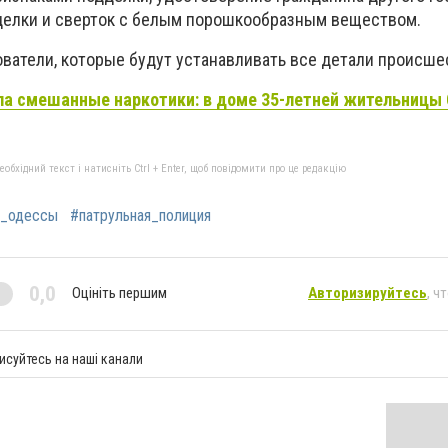
делки и сверток с белым порошкообразным веществом.
ователи, которые будут устанавливать все детали происше
а смешанные наркотики: в доме 35-летней жительницы
бхідний текст і натисніть Ctrl + Enter, щоб повідомити про це редакцію
и_одессы
#патрульная_полиция
0,0
Оцініть першим
Авторизируйтесь
, ч
исуйтесь на наші канали