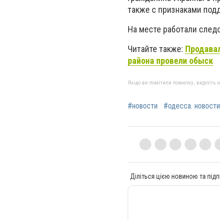
также с признаками под
На месте работали след
Читайте также:
Продавал
района провели обыск
Якщо ви помітили помилку, виділіть нео
#новости
#одесса. новост
Діліться цією новиною та підп