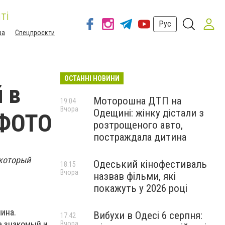
ті
Рус
ша
Спецпроєкти
ОСТАННІ НОВИНИ
 в
Моторошна ДТП на
19:04
Вчора
Одещині: жінку дістали з
 ФОТО
розтрощеного авто,
постраждала дитина
 который
Одеський кінофестиваль
18:15
Вчора
назвав фільми, які
покажуть у 2026 році
нина.
Вибухи в Одесі 6 серпня:
17:42
е знакомый и
Вчора