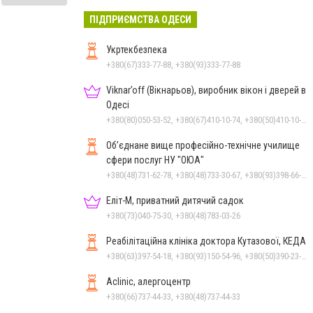
ПІДПРИЄМСТВА ОДЕСИ
Укртекбезпека
+380(67)333-77-88, +380(93)333-77-88
Viknar’off (Вікнарьов), виробник вікон і дверей в
Одесі
+380(80)050-53-52, +380(67)410-10-74, +380(50)410-10-78
Об’єднане вище професійно-технічне училище
сфери послуг НУ "ОЮА"
+380(48)731-62-78, +380(48)733-30-67, +380(93)398-66-30
Еліт-М, приватний дитячий садок
+380(73)040-75-30, +380(48)783-03-26
Реабілітаційна клініка доктора Кутазової, КЕДА
+380(63)397-54-18, +380(93)150-54-96, +380(50)390-23-91
Aclinic, алергоцентр
+380(66)737-44-33, +380(48)737-44-33