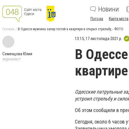
Новини
Погода
Карта міста
Головна
В Одессе мужчина запер гостей в квартире и открыл стрельбу, - ФОТО
13:15, 17 листопада 2021 р.
В Одессе
Семенцова Юлия
журналист
квартире
Одесские патрульные за
устроил стрельбу и сил
Об этом сообщили в пре
Сегодня, около 6 часов 
Заявительница умоляла о