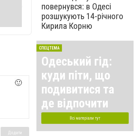
повернувся: в Одесі
розшукують 14-річного
Кирила Корню
СПЕЦТЕМА
Одеський гід:
куди піти, що
🙂
подивитися та
де відпочити
Всі матеріали тут
Додати