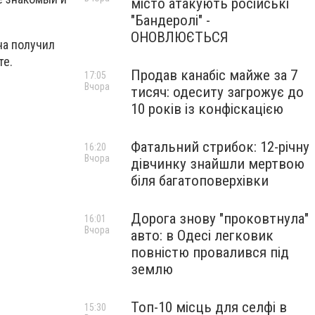
місто атакують російські
"Бандеролі" -
ОНОВЛЮЄТЬСЯ
на получил
те.
Продав канабіс майже за 7
17:05
Вчора
тисяч: одеситу загрожує до
10 років із конфіскацією
Фатальний стрибок: 12-річну
16:20
Вчора
дівчинку знайшли мертвою
біля багатоповерхівки
Дорога знову "проковтнула"
16:01
Вчора
авто: в Одесі легковик
повністю провалився під
землю
Топ-10 місць для селфі в
15:30