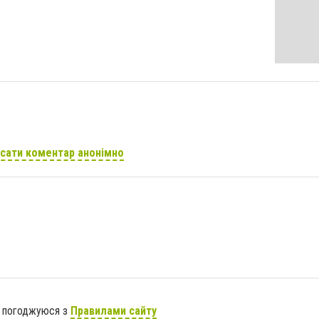
сати коментар анонімно
я погоджуюся з
Правилами сайту