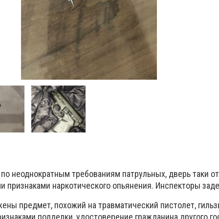
 по неоднократным требованиям патрульных, дверь таки от
и признаками наркотического опьянения. Инспекторы заде
жены предмет, похожий на травматический пистолет, гильз
ризнаками подделки, удостоверение гражданина другого го