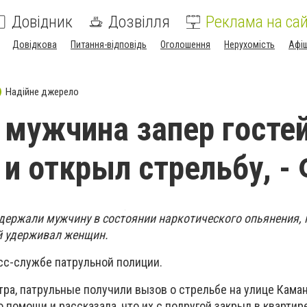
Довідник
Дозвілля
Реклама на сай
Довідкова
Питання-відповідь
Оголошення
Нерухомість
Афі
Надійне джерело
 мужчина запер гостей
 и открыл стрельбу, -
держали мужчину в состоянии наркотического опьянения,
ой удерживал женщин.
сс-службе патрульной полиции.
утра, патрульные получили вызов о стрельбе на улице Кама
 помощи и рассказала, что их с подругой закрыл в квартир