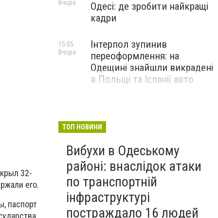
Вчора
Одесі: де зробити найкращі
кадри
Інтерпол зупинив
15:05
Вчора
переоформлення: на
Одещині знайшли викрадені
в Польщі та Іспанії авто
ТОП НОВИНИ
Вибухи в Одеському
районі: внаслідок атаки
крыл 32-
по транспортній
ржали его.
інфраструктурі
ы, паспорт
постраждало 16 людей
сударства