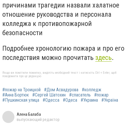
причинами трагедии назвали халатное
отношение руководства и персонала
колледжа к противопожарной
безопасности
Подробнее хронологию пожара и про его
последствия можно прочитать
здесь
.
Якщо ви помітили помилку, виділіть необхідний текст і натисніть Ctrl + Enter, щоб
повідомити про це редакцію
#пожар на Троицкой
#Дом Асвадурова
#колледж
#Анна Бортюк
#Сергей Шатохин
#спасатель
#пожар
#Пушкинская улица
#Одесса
#Одеса
#Украина
#Україна
Алена Балаба
выпускающий редактор