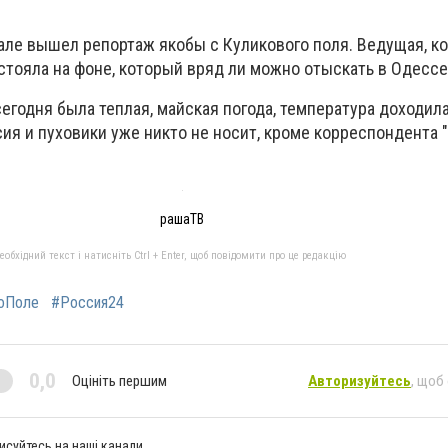
нале вышел репортаж якобы с Куликового поля. Ведущая, к
 стояла на фоне, который вряд ли можно отыскать в Одессе
сегодня была теплая, майская погода, температура доходила
ия и пуховики уже никто не носит, кроме корреспондента 
рашаТВ
бхідний текст і натисніть Ctrl + Enter, щоб повідомити про це редакцію
оПоле
#Россия24
0,0
Оцініть першим
Авторизуйтесь
, щоб
исуйтесь на наші канали