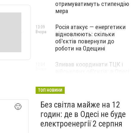
отримуватимуть стипендію
мера
Росія атакує — енергетики
13:09
Вчора
відновлюють: скільки
об'єктів повернули до
роботи на Одещині
Зливав координати ТЦК і
12:04
Вчора
військових об'єктів: в Одесі
затримали агента кремля
ТОП НОВИНИ
Без світла майже на 12
🙂
годин: де в Одесі не буде
електроенергії 2 серпня