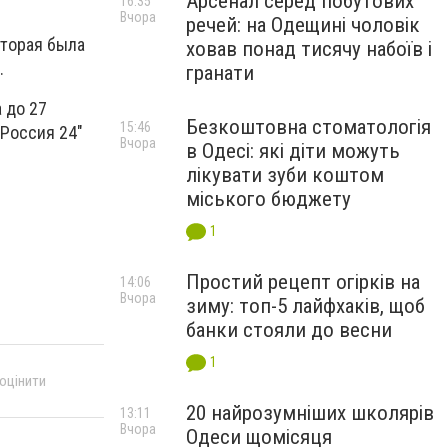
Арсенал серед побутових
16:35
Вчора
речей: на Одещині чоловік
оторая была
ховав понад тисячу набоїв і
.
гранати
 до 27
Безкоштовна стоматологія
15:46
"Россия 24"
Вчора
в Одесі: які діти можуть
лікувати зуби коштом
міського бюджету
1
Простий рецепт огірків на
14:06
Вчора
зиму: топ-5 лайфхаків, щоб
банки стояли до весни
1
 оцінити
20 найрозумніших школярів
13:11
Вчора
Одеси щомісяця