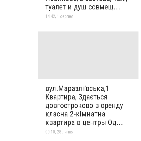
туалет и душ совмещ...
14:42, 1 серпня
вул.Маразліївська,1
Квартира, Здається
довгостроково в оренду
класна 2-кімнатна
квартира в центры Од...
09:10, 28 липня