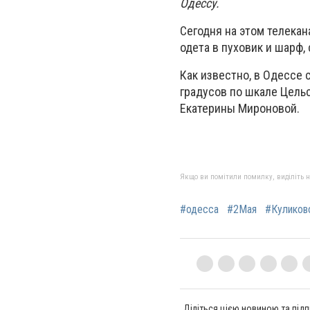
Одессу.
Сегодня на этом телека
одета в пуховик и шарф,
Как известно, в Одессе 
градусов по шкале Цельс
Екатерины Мироновой.
Якщо ви помітили помилку, виділіть нео
#одесса
#2Мая
#Куликов
Діліться цією новиною та підп