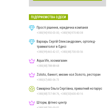
ПІДПРИЄМСТВА ОДЕСИ
Прості рішення, юридична компанія
+380(94)950-03-00, +380(96)970-80-38
Варзарь Сергій Олександрович, ортопед-
травматолог в Одесі
+380(99)465-42-07, +380(48)700-00-56
Aqua life, зоомагазин
+380(48)788-88-68
Zoloto, банкет, мюзик-хол Золото, ресторан
+380(67)483-06-73
Самаріна Ольга Сергіївна, приватний нотаріус
+380(48)737-84-76, +380(50)600-40-16
Шторм, фітнес-центр
+380(48)793-00-02