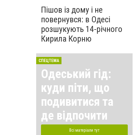
Пішов із дому і не
повернувся: в Одесі
розшукують 14-річного
Кирила Корню
СПЕЦТЕМА
Одеський гід:
куди піти, що
подивитися та
де відпочити
Всі матеріали тут