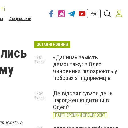
ті
Рус
ша
Спецпроєкти
ОСТАННІ НОВИНИ
ялись
«Данина» замість
18:01
Вчора
демонтажу: в Одесі
ому
чиновника підозрюють у
поборах з підприємців
Де відсвяткувати день
17:34
Вчора
народження дитини в
Одесі?
ПАРТНЕРСЬКИЙ СПЕЦПРОЄКТ
приехать в