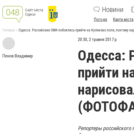
Новини
Погода
Карта міста
Головна
Одесса: Российские СМИ побоялись прийти на Куликово поле, поэтому н
20:30, 2 травня 2017 р.
Одесса: 
Пенов Владимир
прийти н
нарисова
(ФОТОФА
Репортеры российского п