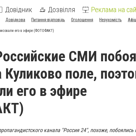
Довідник
Дозвілля
Реклама на сай
Довідкова
Питання-відповідь
Оголошення
Нерухомість
Афі
арисовали его в эфире (ФОТОФАКТ)
Российские СМИ побо
а Куликово поле, поэт
ли его в эфире
КТ)
ропагандистского канала "Россия 24", похоже, побоялись 