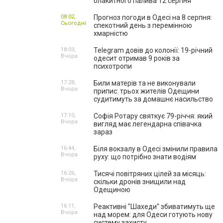
блакитного палива 12 серпня
08:02,
Прогноз погоди в Одесі на 8 серпня:
Сьогодні
спекотний день з перемінною
хмарністю
18:03,
Telegram довів до колонії: 19-річний
Вчора
одесит отримав 9 років за
психотропи
17:28,
Били матерів та не виконували
Вчора
припис: трьох жителів Одещини
судитимуть за домашнє насильство
17:10,
Софія Ротару святкує 79-річчя: який
Вчора
вигляд має легендарна співачка
зараз
16:44,
Біля вокзалу в Одесі змінили правила
Вчора
руху: що потрібно знати водіям
16:26,
Тисячі повітряних цілей за місяць:
Вчора
скільки дронів знищили над
Одещиною
16:11,
Реактивні "Шахеди" збиватимуть ще
Вчора
над морем: для Одеси готують нову
систему захисту