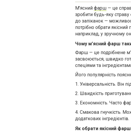
М’ясний
фарш
— це справ
зробити будь-яку страву 
до запіканок — можливос
потрібно обрати якісний 
наприклад, у зручному о
Чому м’ясний фарш так
Фарш — це подрібнене м’я
засвоюється, швидко гот
спеціями та інгредієнтам
Його популярність поясн
1.
Універсальність. Він п
2.
Швидкість приготуванн
3.
Економність. Часто фа
4.
Смакова гнучкість. Мож
додаткових інгредієнтів.
Як обрати якісний фарш