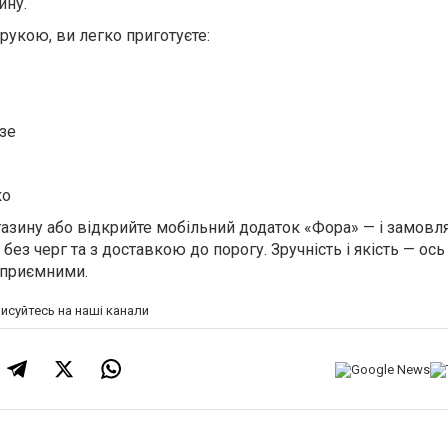
ину.
рукою, ви легко приготуєте:
зе
ко
агазину або відкрийте мобільний додаток «Фора» — і замов
без черг та з доставкою до порогу. Зручність і якість — ос
 приємними.
писуйтесь на наші канали