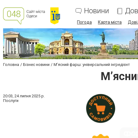
Новини
Дов
Погода
Карта міста
Дові
Головна
Бізнес новини
М’ясний фарш: універсальний інгредієнт
М’ясни
20:03,
24 липня 2025 р.
Послуги