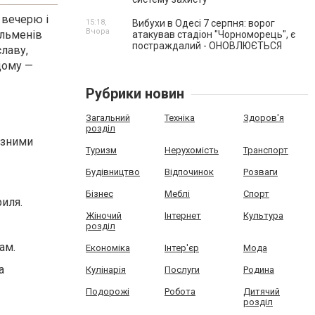
 вечерю і
15:18,
Вибухи в Одесі 7 серпня: ворог
Вчора
ельменів
атакував стадіон "Чорноморець", є
постраждалий - ОНОВЛЮЄТЬСЯ
лаву,
дому —
Рубрики новин
Загальний
Техніка
Здоров'я
розділ
ізними
Туризм
Нерухомість
Транспорт
Будівництво
Відпочинок
Розваги
Бізнес
Меблі
Спорт
риля.
Жіночий
Інтернет
Культура
розділ
ам.
Економіка
Інтер'єр
Мода
а
Кулінарія
Послуги
Родина
Подорожі
Робота
Дитячий
розділ