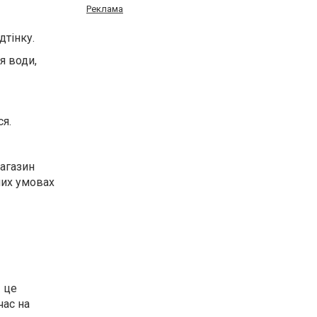
Реклама
дтінку.
я води,
я.
магазин
них умовах
— це
час на