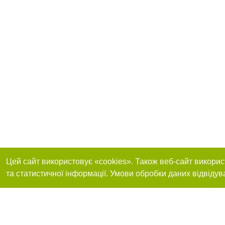
Цей сайт використовує «cookies». Також веб-сайт викорис
та статистичної інформації. Умови обробки даних відвідув
Реклама на сайті
Приєднуйтесь до 
Робота в нашій компанії
Франшиза "CitySites"