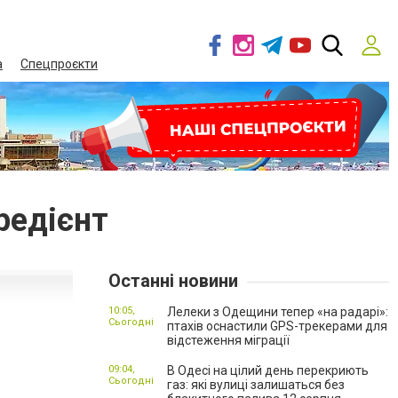
а
Спецпроєкти
редієнт
Останні новини
10:05,
Лелеки з Одещини тепер «на радарі»:
Сьогодні
птахів оснастили GPS-трекерами для
відстеження міграції
09:04,
В Одесі на цілий день перекриють
Сьогодні
газ: які вулиці залишаться без