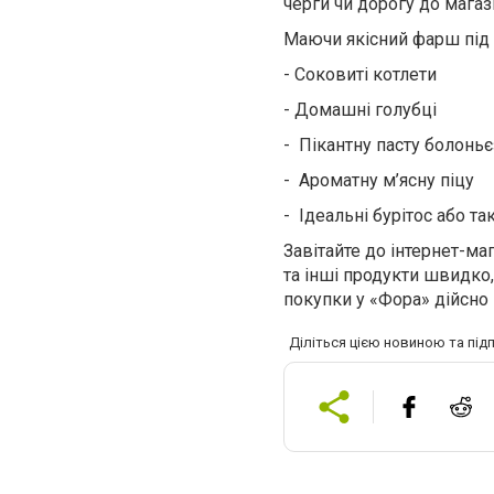
черги чи дорогу до магаз
Маючи якісний фарш під 
-
Соковиті котлети
-
Домашні голубці
-
Пікантну пасту болоньє
-
Ароматну м’ясну піцу
-
Ідеальні бурітос або та
Завітайте до інтернет-м
та інші продукти швидко, 
покупки у «Фора» дійсно
Діліться цією новиною та під