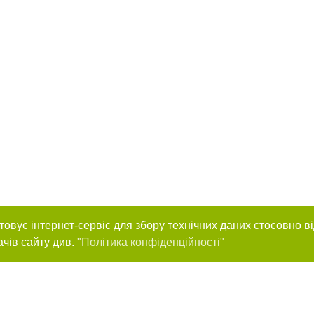
товує інтернет-сервіс для збору технічних даних стосовно в
ачів сайту див.
"Політика конфіденційності"
нас :