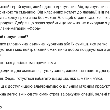
жній герой кухні, який здатен врятувати обід, здивувати на
ситною та смачною. Від класичних котлет до лазаньї, від п
ті фаршу практично безмежні. Але щоб страва вдалася на с
продукт. Добре, що зараз зробити це можна, не виходячи з 
нлайн-магазині «Фора».
ий популярний?
со (яловичина, свинина, курятина або їх суміш), яке легко
ується і має нейтральний смак, який добре поєднується з р
и.
юється декількома причинами:
ідходить для смаження, тушкування, запікання і навіть для г
я. Фарш готується набагато швидше, ніж шматки м’яса.
рш є доступнішою альтернативою цільним м’ясним продукт
на легко змінювати смак страв за рахунок спецій, зелені т
?