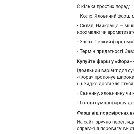
Є кілька простих порад:
-
Колір. Яловичий фарш м
-
Склад. Найкраще — мінім
крохмалю чи ароматизато
-
Запах. Свіжий фарш має
-
Термін придатності. За
Купуйте фарш у «Фора» 
Ідеальний варіант для с
«Фора» пропонує широкий
і швидко доставляються.
-
Свинину, яловичину чи 
-
Готові суміші фаршу дл
Фарш від перевірених в
На сайті зручно перегляда
справжня перевага: ви о