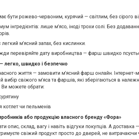
ає бути рожево-червоним, курячий — світлим, без сірого ві
ум інгредієнтів: лише м’ясо, іноді трохи солі. Без додаванн
рів.
 легкий м’ясний запах, без кислинки.
вжди перевіряйте дату виробництва — фарш швидко псуєтьс
— легко, швидко і безпечно
учасного життя — замовити м’ясний фарш онлайн. Інтернет-
 вибір свіжого м’яса та фаршів, які зберігаються в належ
 Ви можете обрати:
курятину
я котлет чи пельменів
иробників або продукцію власного бренду «Фора»
ти опис, склад, вагу і навіть відгуки покупців. А доставка 
тримуєте свіжий продукт просто до дверей, не витрачаючи 