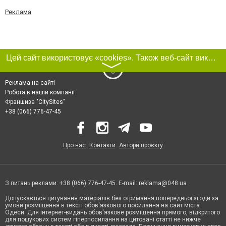
Реклама
Цей сайт використовує «cookies». Також веб-сайт використовує інтернет-сервіс для збору технічних даних стосовно відвідувачів з метою отримання маркетингової та статистичної інформації. Умови обробки даних відвідувачів сайту див.
〉
Реклама на сайті
Робота в нашій компанії
Франшиза "CitySites"
+38 (066) 776-47-45
Про нас
Контакти
Автори проєкту
З питань реклами: +38 (066) 776-47-45. E-mail:
reklama@048.ua
Допускається цитування матеріалів без отримання попередньої згоди за
умови розміщення в тексті обов'язкового посилання на сайт міста
Одеси. Для інтернет-видань обов'язкове розміщення прямого, відкритого
для пошукових систем гіперпосилання на цитовані статті не нижче