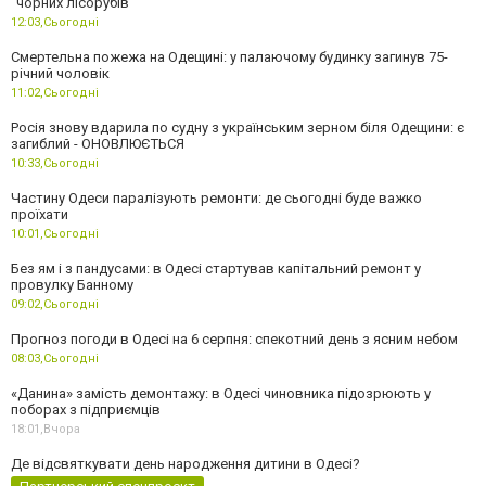
"чорних лісорубів"
12:03,
Сьогодні
Смертельна пожежа на Одещині: у палаючому будинку загинув 75-
річний чоловік
11:02,
Сьогодні
Росія знову вдарила по судну з українським зерном біля Одещини: є
загиблий - ОНОВЛЮЄТЬСЯ
10:33,
Сьогодні
Частину Одеси паралізують ремонти: де сьогодні буде важко
проїхати
10:01,
Сьогодні
Без ям і з пандусами: в Одесі стартував капітальний ремонт у
провулку Банному
09:02,
Сьогодні
Прогноз погоди в Одесі на 6 серпня: спекотний день з ясним небом
08:03,
Сьогодні
«Данина» замість демонтажу: в Одесі чиновника підозрюють у
поборах з підприємців
18:01,
Вчора
Де відсвяткувати день народження дитини в Одесі?