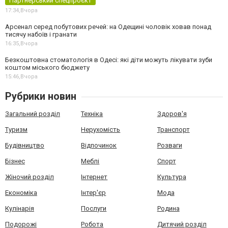
Партнерський спецпроєкт
17:34,
Вчора
Арсенал серед побутових речей: на Одещині чоловік ховав понад
тисячу набоїв і гранати
16:35,
Вчора
Безкоштовна стоматологія в Одесі: які діти можуть лікувати зуби
коштом міського бюджету
15:46,
Вчора
Рубрики новин
Загальний розділ
Техніка
Здоров'я
Туризм
Нерухомість
Транспорт
Будівництво
Відпочинок
Розваги
Бізнес
Меблі
Спорт
Жіночий розділ
Інтернет
Культура
Економіка
Інтер'єр
Мода
Кулінарія
Послуги
Родина
Подорожі
Робота
Дитячий розділ