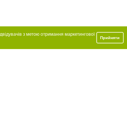
ідвідувачів з метою отримання маркетингової
Прийняти
ексті
прямого,
 тексті або в
цпроєкт",
реклами.