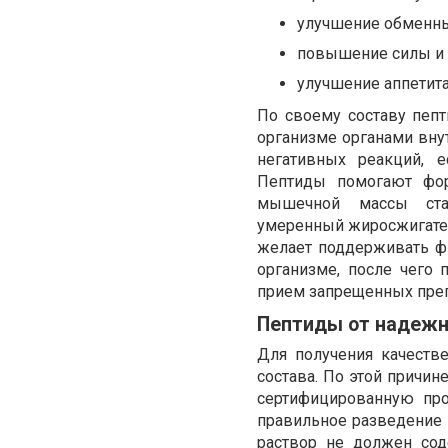
улучшение обменны
повышение силы и 
улучшение аппетита
По своему составу пеп
организме органами вну
негативных реакций, 
Пептиды помогают фор
мышечной массы ста
умеренный жиросжигател
желает поддерживать фи
организме, после чего 
прием запрещенных преп
Пептиды от надежн
Для получения качеств
состава. По этой причин
сертифицированную пр
правильное разведение 
раствор не должен сод