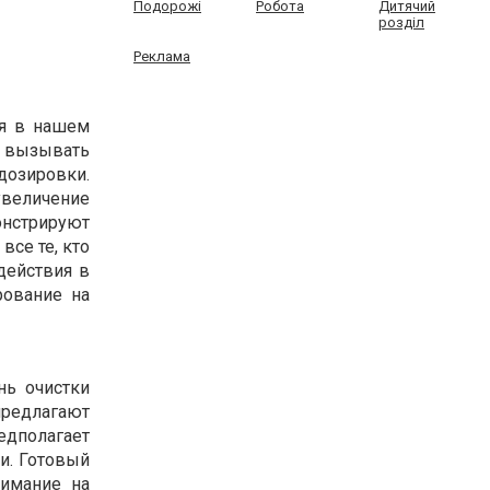
Подорожі
Робота
Дитячий
розділ
Реклама
ся в нашем
ы вызывать
озировки.
величение
нстрируют
се те, кто
действия в
рование на
нь очистки
 предлагают
дполагает
и. Готовый
нимание на