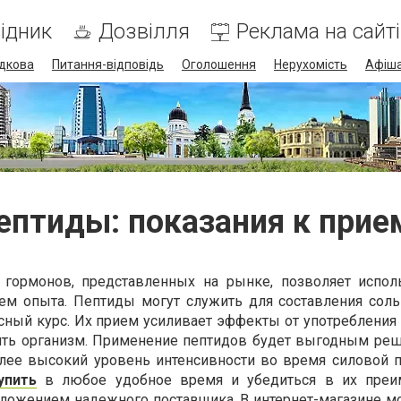
ідник
Дозвілля
Реклама на сайті
дкова
Питання-відповідь
Оголошення
Нерухомість
Афіш
ептиды: показания к прие
 гормонов, представленных на рынке, позволяет испол
ем опыта. Пептиды могут служить для составления соль
сный курс. Их прием усиливает эффекты от употребления 
пить организм. Применение пептидов будет выгодным ре
более высокий уровень интенсивности во время силовой п
упить
в любое удобное время и убедиться в их преим
ложением надежного поставщика. В интернет-магазине м