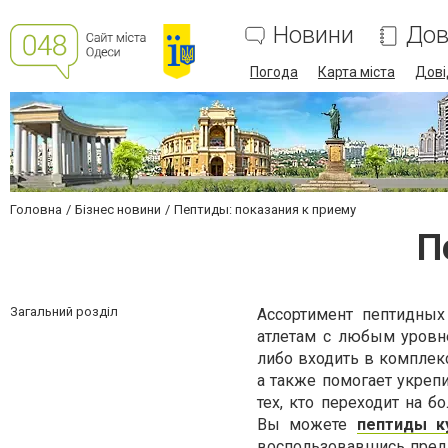
Новини
Дов
Погода
Карта міста
Дові
Головна
Бізнес новини
Пептиды: показания к приему
П
Загальний розділ
Ассортимент пептидных
атлетам с любым уровн
либо входить в комплек
а также помогает укре
тех, кто переходит на 
Вы можете
пептиды к
воспользовавшись пред