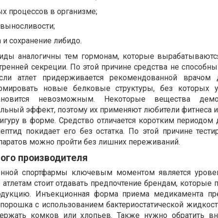
х процессов в организме;
выносливости;
 и сохранение либидо.
тиды аналогичны тем гормонам, которые вырабатывают
тренней секреции. По этой причине средства не способн
если атлет придерживается рекомендованной врачом д
мировать новые белковые структуры, без которых у
новится невозможным. Некоторые вещества демо
ьный эффект, поэтому их применяют любители фитнеса и в
гуру в форме. Средство отличается коротким периодом 
пептид покидает его без остатка. По этой причине тести
аратов можно пройти без лишних переживаний.
ого производителя
енной спортфармы ключевым моментом является урове
е атлетам стоит отдавать предпочтение брендам, которые
одукцию. Инъекционная форма приема медикамента пре
порошка с использованием бактериостатической жидкост
ержать комков или хлопьев. Также нужно обратить в