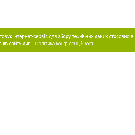
товує інтернет-сервіс для збору технічних даних стосовно в
ачів сайту див.
"Політика конфіденційності"
нас :
и
Автори проєкту
ування матеріалів без отримання попередньої згоди за умови розміщення в т
силання на сайт міста Одеси. Для інтернет-видань обов'язкове розміщення 
шукових систем гіперпосилання на цитовані статті не нижче другого абзацу в
Порушення виняткових прав переслідується Законом.
ками "Новини компаній", "Промо", "Партнерський матеріал", "Партнерський спе
", "Пресреліз", "PR", "Офіційно", "Політична реклама" публікуються на правах 
нційності
Правила сайту
Правила класифайд
Редакційна політика