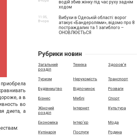
Вчора
водій збив жінку під час руху заднім
ходом
11:05,
Вибухи в Одеській області: ворог
Вчора
атакує «Бандеролями», відомо про 8
постраждалих та 1 загиблого –
ОНОВЛЮЄТЬСЯ
Рубрики новин
Загальний
Техніка
Здоров'я
розділ
Туризм
Нерухомість
Транспорт
приобрела
Будівництво
Відпочинок
Розваги
сравнивать
дороже, а в
Бізнес
Меблі
Спорт
ивность во
Жіночий
Інтернет
Культура
я диета, а
розділ
Економіка
Інтер'єр
Мода
ествам:
Кулінарія
Послуги
Родина