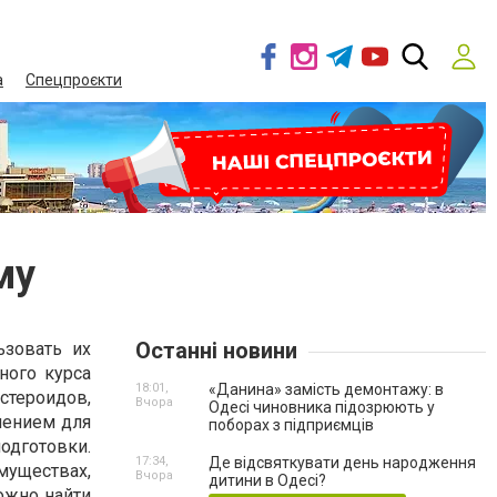
а
Спецпроєкти
му
Останні новини
ьзовать их
ного курса
18:01,
«Данина» замість демонтажу: в
стероидов,
Вчора
Одесі чиновника підозрюють у
шением для
поборах з підприємців
одготовки.
17:34,
Де відсвяткувати день народження
уществах,
Вчора
дитини в Одесі?
ожно найти