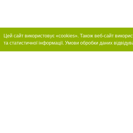
Цей сайт використовує «cookies». Також веб-сайт викорис
та статистичної інформації. Умови обробки даних відвідув
Реклама на сайті
Приєднуйтесь до 
Робота в нашій компанії
Франшиза "CitySites"
Про нас
Контакт
+38 (066) 776-47-45
З питань реклами: +38 (066) 776-47-45. E-mail:
Допускається цит
reklama@048.ua
обов'язкового по
відкритого для по
якості джерела. 
Матеріали з плаш
"Політичні новини
Політика конфіде