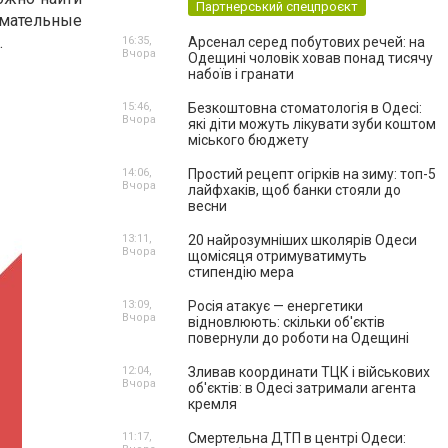
Партнерський спецпроєкт
мательные
.
16:35,
Арсенал серед побутових речей: на
Вчора
Одещині чоловік ховав понад тисячу
набоїв і гранати
15:46,
Безкоштовна стоматологія в Одесі:
Вчора
які діти можуть лікувати зуби коштом
міського бюджету
14:06,
Простий рецепт огірків на зиму: топ-5
Вчора
лайфхаків, щоб банки стояли до
весни
13:11,
20 найрозумніших школярів Одеси
Вчора
щомісяця отримуватимуть
стипендію мера
13:09,
Росія атакує — енергетики
Вчора
відновлюють: скільки об'єктів
повернули до роботи на Одещині
12:04,
Зливав координати ТЦК і військових
Вчора
об'єктів: в Одесі затримали агента
кремля
11:17,
Смертельна ДТП в центрі Одеси: